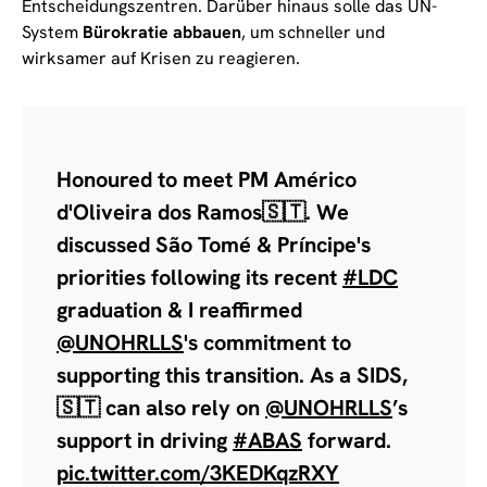
Entscheidungszentren. Darüber hinaus solle das UN-
System
Bürokratie abbauen
, um schneller und
wirksamer auf Krisen zu reagieren.
Honoured to meet PM Américo
d'Oliveira dos Ramos🇸🇹. We
discussed São Tomé & Príncipe's
priorities following its recent
#LDC
graduation & I reaffirmed
@UNOHRLLS
's commitment to
supporting this transition. As a SIDS,
🇸🇹 can also rely on
@UNOHRLLS
’s
support in driving
#ABAS
forward.
pic.twitter.com/3KEDKqzRXY