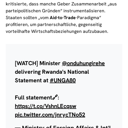
kritisierte, dass manche Geber Zusammenarbeit „aus
parteipolitischen Gründen“ instrumentalisieren.
Staaten sollten „vom
Aid-to-Trade
-Paradigma“
profitieren, um partnerschaftliche, gegenseitig
vorteilhafte Wirtschaftsbeziehungen aufzubauen.
[WATCH] Minister
@onduhungirehe
delivering Rwanda's National
Statement at
#UNGA80
Full statement🔗:
https://t.co/VshnLEcqsw
pic.twitter.com/jnrycTNo52
— Ministry of Foreign Affairs & Int'l