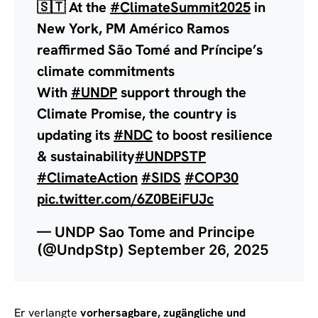
🇸🇹 At the
#ClimateSummit2025
in
New York, PM Américo Ramos
reaffirmed São Tomé and Príncipe’s
climate commitments
With
#UNDP
support through the
Climate Promise, the country is
updating its
#NDC
to boost resilience
& sustainability
#UNDPSTP
#ClimateAction
#SIDS
#COP30
pic.twitter.com/6Z0BEiFUJc
— UNDP Sao Tome and Principe
(@UndpStp)
September 26, 2025
Er verlangte
vorhersagbare, zugängliche und