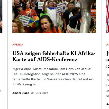
AFRIKA
A
USA zeigen fehlerhafte KI Afrika-
J
Karte auf AIDS-Konferenz
g
Nigeria ohne Küste, Mosambik am Horn von Afrika:
Die US-Delegation zeigt bei der AIDS 2026 eine
T
fehlerhafte Karte. Ein Wasserzeichen deutet auf ein
Z
KI-Werkzeug hin.
b
.
z
Amani Diallo
31. Juli 2026
u
A