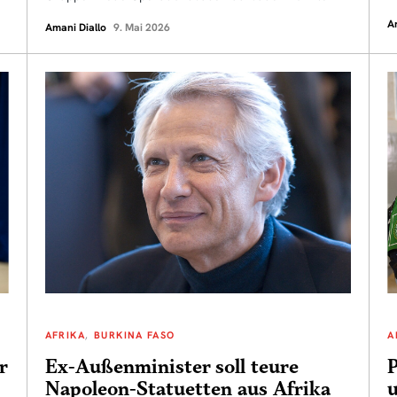
A
Amani Diallo
9. Mai 2026
AFRIKA
BURKINA FASO
A
r
Ex-Außenminister soll teure
P
Napoleon-Statuetten aus Afrika