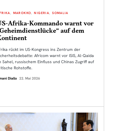
FRIKA
MAROKKO
NIGERIA
SOMALIA
US-Afrika-Kommando warnt vor
„Geheimdienstlücke“ auf dem
Kontinent
frika rückt im US-Kongress ins Zentrum der
icherheitsdebatte: Africom warnt vor ISIS, Al-Qaida
m Sahel, russischem Einfluss und Chinas Zugriff auf
ritische Rohstoffe.
mani Diallo
22. Mai 2026