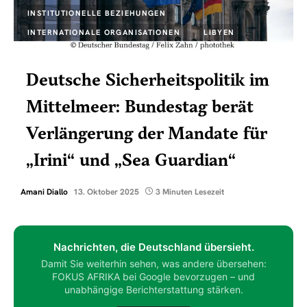
INSTITUTIONELLE BEZIEHUNGEN
INTERNATIONALE ORGANISATIONEN
LIBYEN
Deutsche Sicherheitspolitik im
Mittelmeer: Bundestag berät
Verlängerung der Mandate für
„Irini“ und „Sea Guardian“
Amani Diallo
13. Oktober 2025
3 Minuten Lesezeit
Nachrichten, die Deutschland übersieht.
Damit Sie weiterhin sehen, was andere übersehen:
FOKUS AFRIKA bei Google bevorzugen – und
unabhängige Berichterstattung stärken.