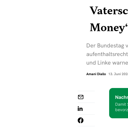
Vatersc
Money
Der Bundestag v
aufenthaltsrech
und Linke warne
Amani Diallo
13. Juni 20
Nachr
Damit 
bevorz