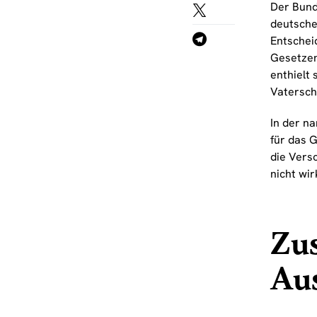
Der Bund
deutsche
Entschei
Gesetzen
enthielt
Vatersch
In der n
für das 
die Vers
nicht wi
Zu
Aus