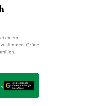
sh
Bei einem
g zustimmen. Grüne
milien.
le