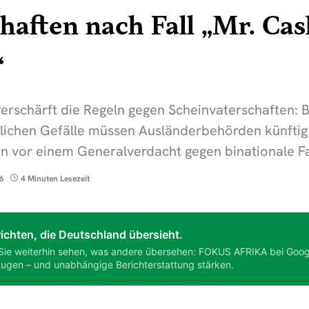
haften nach Fall „Mr. Ca
“
erschärft die Regeln gegen Scheinvaterschaften: 
tlichen Gefälle müssen Ausländerbehörden künfti
n vor einem Generalverdacht gegen binationale Fa
26
4 Minuten Lesezeit
ichten, die Deutschland übersieht.
Sie weiterhin sehen, was andere übersehen: FOKUS AFRIKA bei Goog
ugen – und unabhängige Berichterstattung stärken.