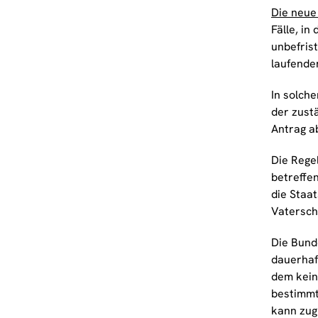
Die neue 
Fälle, i
unbefrist
laufende
In solch
der zust
Antrag a
Die Rege
betreffen
die Staa
Vatersch
Die Bund
dauerhaf
dem kein
bestimmt
kann zug