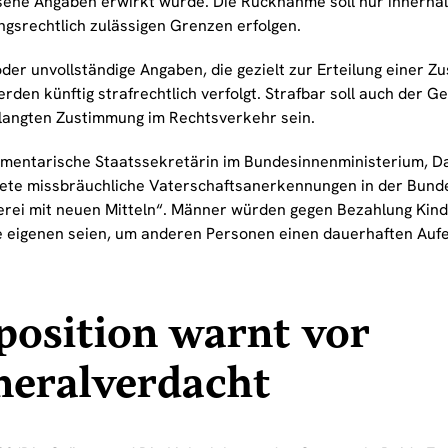
sene Angaben erwirkt wurde. Die Rücknahme soll nur innerhal
ngsrechtlich zulässigen Grenzen erfolgen.
oder unvollständige Angaben, die gezielt zur Erteilung einer 
erden künftig strafrechtlich verfolgt. Strafbar soll auch der G
langten Zustimmung im Rechtsverkehr sein.
amentarische Staatssekretärin im Bundesinnenministerium, Da
ete missbräuchliche Vaterschaftsanerkennungen in der Bund
erei mit neuen Mitteln“. Männer würden gegen Bezahlung Kind
re eigenen seien, um anderen Personen einen dauerhaften Aufe
osition warnt vor
neralverdacht