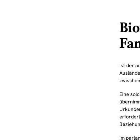
Bio
Fa
Ist der 
Auslände
zwischen
Eine sol
übernimm
Urkunden
erforder
Beziehun
Im parla