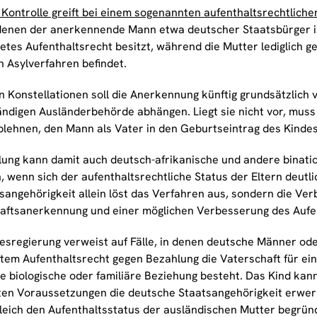
Kontrolle greift bei einem sogenannten aufenthaltsrechtlichen
n denen der anerkennende Mann etwa deutscher Staatsbürger i
etes Aufenthaltsrecht besitzt, während die Mutter lediglich ge
n Asylverfahren befindet.
en Konstellationen soll die Anerkennung künftig grundsätzlich
ändigen Ausländerbehörde abhängen. Liegt sie nicht vor, mus
blehnen, den Mann als Vater in den Geburtseintrag des Kind
lung kann damit auch deutsch-afrikanische und andere binatio
, wenn sich der aufenthaltsrechtliche Status der Eltern deutli
tsangehörigkeit allein löst das Verfahren aus, sondern die Ve
aftsanerkennung und einer möglichen Verbesserung des Aufen
esregierung verweist auf Fälle, in denen deutsche Männer od
tem Aufenthaltsrecht gegen Bezahlung die Vaterschaft für ei
e biologische oder familiäre Beziehung besteht. Das Kind kan
en Voraussetzungen die deutsche Staatsangehörigkeit erwe
leich den Aufenthaltsstatus der ausländischen Mutter begrün