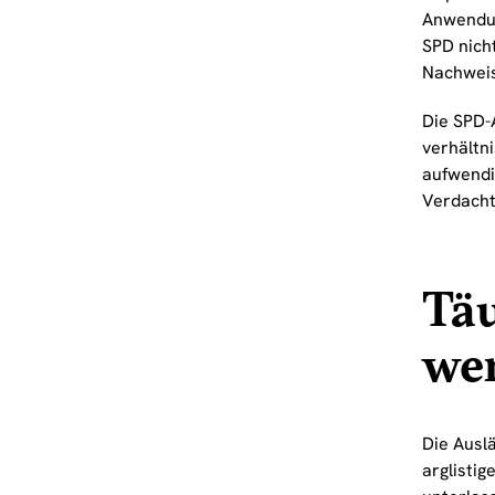
Anwendun
SPD nich
Nachweis
Die SPD-
verhältn
aufwendi
Verdacht
Tä
wer
Die Ausl
arglisti