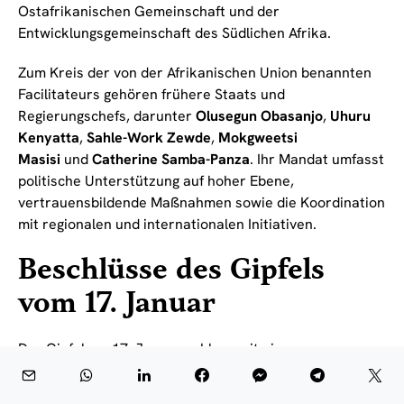
Ostafrikanischen Gemeinschaft und der
Entwicklungsgemeinschaft des Südlichen Afrika.
Zum Kreis der von der Afrikanischen Union benannten
Facilitateurs gehören frühere Staats und
Regierungschefs, darunter
Olusegun Obasanjo
,
Uhuru
Kenyatta
,
Sahle-Work Zewde
,
Mokgweetsi
Masisi
und
Catherine Samba-Panza
. Ihr Mandat umfasst
politische Unterstützung auf hoher Ebene,
vertrauensbildende Maßnahmen sowie die Koordination
mit regionalen und internationalen Initiativen.
Beschlüsse des Gipfels
vom 17. Januar
Der
Gipfel
am 17. Januar schloss mit einem
Kommuniqué, das mehrere operative Entscheidungen
festhielt. Erstens bestätigten die Teilnehmer die