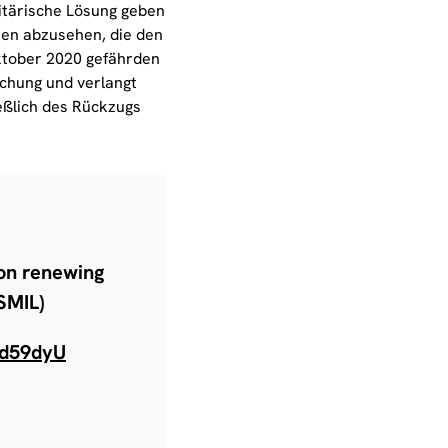
litärische Lösung geben
onen abzusehen, die den
ktober 2020 gefährden
chung und verlangt
eßlich des Rückzugs
on renewing
SMIL)
Cd59dyU