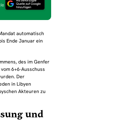
le
-Mandat automatisch
bis Ende Januar ein
kommens, des im Genfer
ie vom 6+6-Ausschuss
wurden. Der
eden in Libyen
ibyschen Akteuren zu
Lösung und