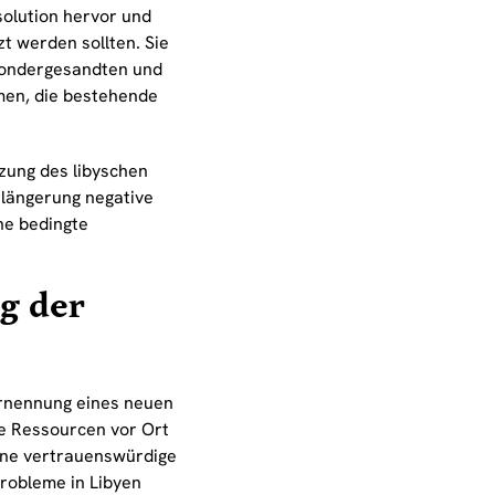
solution hervor und
t werden sollten. Sie
Sondergesandten und
hmen, die bestehende
tzung des libyschen
rlängerung negative
ne bedingte
g der
Ernennung eines neuen
re Ressourcen vor Ort
eine vertrauenswürdige
Probleme in Libyen