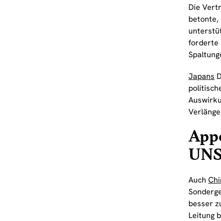
Die Vert
betonte,
unterstü
forderte
Spaltung
Japans
D
politisc
Auswirku
Verlänge
Appe
UNS
Auch
Chi
Sonderge
besser z
Leitung 