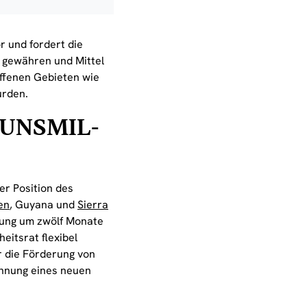
r und fordert die
u gewähren und Mittel
offenen Gebieten wie
urden.
r UNSMIL-
r Position des
en
, Guyana und
Sierra
erung um zwölf Monate
eitsrat flexibel
r die Förderung von
nennung eines neuen