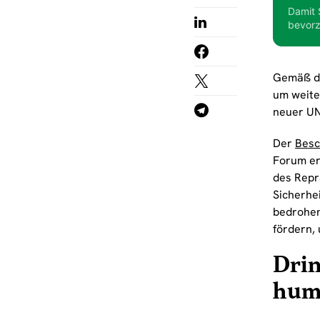
Damit 
bevorz
Gemäß de
um weite
neuer UN
Der
Besc
Forum er
des Repr
Sicherhe
bedrohen
fördern, 
Drin
hum