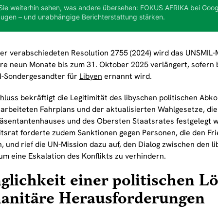
Sie weiterhin sehen, was andere übersehen: FOKUS AFRIKA bei Goog
ugen – und unabhängige Berichterstattung stärken.
r verabschiedeten Resolution 2755 (2024) wird das UNSMIL
re neun Monate bis zum 31. Oktober 2025 verlängert, sofern 
-Sondergesandter für
Libyen
ernannt wird.
hluss
bekräftigt die Legitimität des libyschen politischen Ab
arbeiteten Fahrplans und der aktualisierten Wahlgesetze, d
äsentantenhauses und des Obersten Staatsrates festgelegt 
itsrat forderte zudem Sanktionen gegen Personen, die den Fri
, und rief die UN-Mission dazu auf, den Dialog zwischen den l
um eine Eskalation des Konflikts zu verhindern.
glichkeit einer politischen 
anitäre Herausforderungen