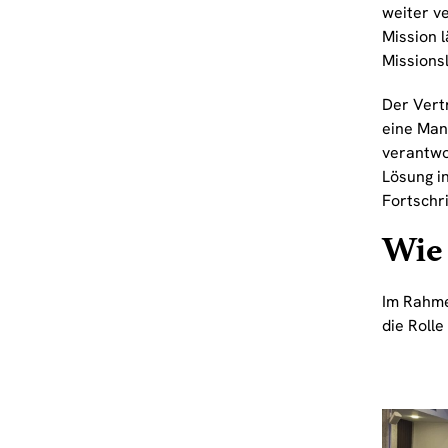
weiter v
Mission 
Missionsl
Der Vertr
eine Man
verantwo
Lösung i
Fortschri
Wie 
Im Rahme
die Rolle