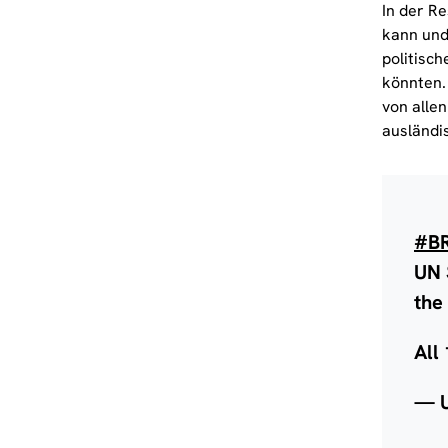
In der Re
kann und
politisc
könnten.
von alle
ausländi
#B
UN 
the
All
— U