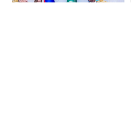
ÄTHIOPIEN
INTERNATIONALE ORGANISATIONEN
Lage am Horn von Afrika eskaliert:
Russland und Äthiopien wollen
BRICS stärken
Russland und Äthiopien rücken enger zusammen: In
Addis Abeba vereinbarten beide Seiten neue
Wirtschaftsprojekte und eine stärkere Abstimmung bei
der BRICS.
Amani Diallo
8. Juli 2026