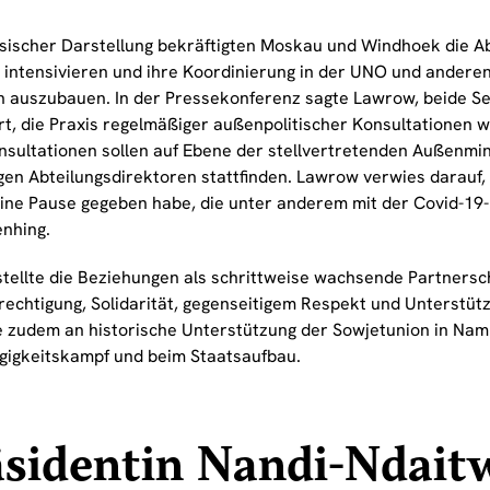
sischer Darstellung bekräftigten Moskau und Windhoek die Abs
u intensivieren und ihre Koordinierung in der UNO und anderen
 auszubauen. In der Pressekonferenz sagte Lawrow, beide Sei
rt, die Praxis regelmäßiger außenpolitischer Konsultationen
nsultationen sollen auf Ebene der stellvertretenden Außenmin
gen Abteilungsdirektoren stattfinden. Lawrow verwies darauf,
ine Pause gegeben habe, die unter anderem mit der Covid-19
nhing.
tellte die Beziehungen als schrittweise wachsende Partnerscha
rechtigung, Solidarität, gegenseitigem Respekt und Unterstütz
e zudem an historische Unterstützung der Sowjetunion in Nam
igkeitskampf und beim Staatsaufbau.
sidentin Nandi-Ndait