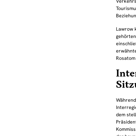
Verkehrs
Tourismus
Beziehun
Lawrow k
gehörten
einschlie
erwähnte
Rosatom 
Inte
Sit
Während 
Interreg
dem stel
Präsiden
Kommissi