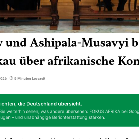
 und Ashipala-Musavyi b
au über afrikanische Kon
2026
5 Minuten Lesezeit
ichten, die Deutschland übersieht.
Sie weiterhin sehen, was andere übersehen: FOKUS AFRIKA bei Goog
ugen – und unabhängige Berichterstattung stärken.