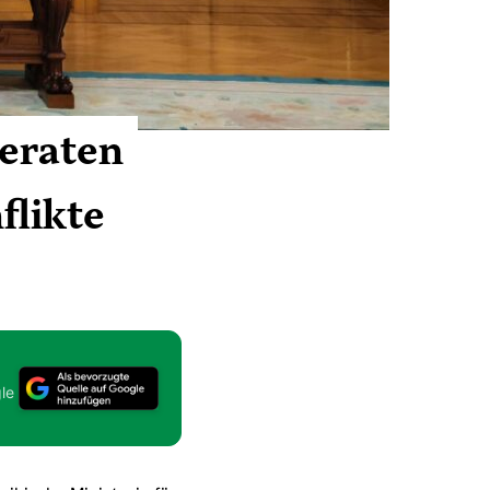
eraten
flikte
le