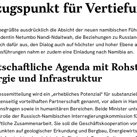
ugspunkt für Vertief
egrüßte ausdrücklich die Absicht der neuen namibischen Füh
identin Netumbo Nandi-Ndaitwah, die Beziehungen zu Russland
ich dafür aus, den Dialog auch auf höchster und hoher Ebene
usführungen nahm er zudem eine Einladung nach Namibia an.
schaftliche Agenda mit Rohst
gie und Infrastruktur
essemitteilung wird ein „erhebliches Potenzial“ für substanzie
enseitig vorteilhaften Partnerschaft genannt, vor allem in Ha
ionsfragen sowie in humanitären Bereichen. Beide Minister unt
lrolle der Russisch-Namibischen Interregierungskommission f
ftliche Zusammenarbeit. Sie soll die Geschäftskooperation vor
nkten auf geologischer Erkundung und Bergbau, Energiewirts