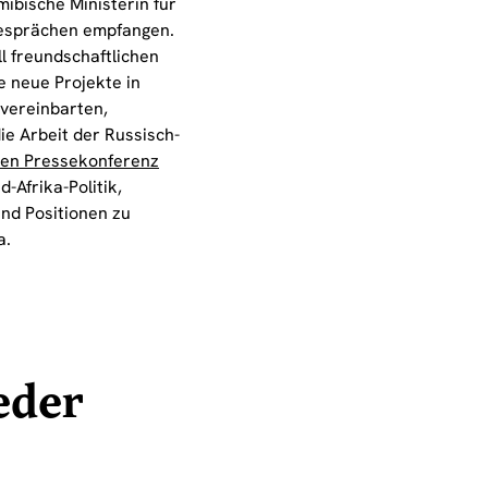
ibische Ministerin für
Gesprächen empfangen.
l freundschaftlichen
 neue Projekte in
 vereinbarten,
e Arbeit der Russisch-
en Pressekonferenz
-Afrika-Politik,
und Positionen zu
a.
eder