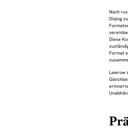
Nach rus
Dialog z
Formaten
vereinba
Diese Ko
zuständi
Format e
zusamme
Lawrow s
Gleichbe
erinnert
Unabhäng
Prä