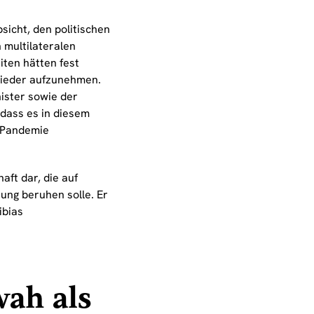
icht, den politischen
 multilateralen
ten hätten fest
 wieder aufzunehmen.
ister sowie der
 dass es in diesem
-Pandemie
ft dar, die auf
ung beruhen solle. Er
ibias
wah als