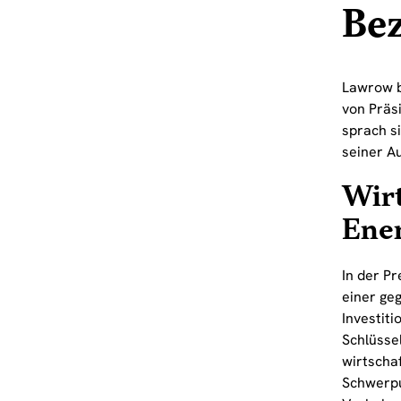
Bez
Lawrow b
von Präs
sprach s
seiner A
Wirt
Ener
In der Pr
einer geg
Investit
Schlüsse
wirtscha
Schwerpu