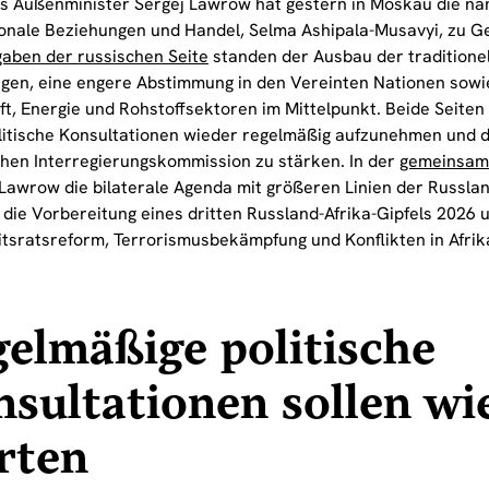
s Außenminister Sergej Lawrow hat gestern in Moskau die nam
ionale Beziehungen und Handel, Selma Ashipala-Musavyi, zu 
aben der russischen Seite
standen der Ausbau der traditionel
gen, eine engere Abstimmung in den Vereinten Nationen sowie
ft, Energie und Rohstoffsektoren im Mittelpunkt. Beide Seiten
itische Konsultationen wieder regelmäßig aufzunehmen und di
hen Interregierungskommission zu stärken. In der
gemeinsam
Lawrow die bilaterale Agenda mit größeren Linien der Russland
 die Vorbereitung eines dritten Russland-Afrika-Gipfels 2026 
itsratsreform, Terrorismusbekämpfung und Konflikten in Afrik
elmäßige politische
sultationen sollen wi
rten