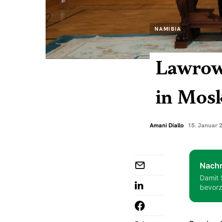
NAMIBIA
Lawrow
in Mosk
Amani Diallo
15. Januar 
Nachr
Damit 
bevorz