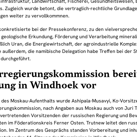
infrastruktur, Landwirtschaft, Fischerei, Gesundheitswesen, B
. Zugleich wurde betont, die vertraglich-rechtliche Grundlage
gen weiter zu vervollkommnen.
onkretisierte bei der Pressekonferenz, zu den vielversprech
 geologische Erkundung, Förderung und Verarbeitung mineral
ßlich Uran, die Energiewirtschaft, der agroindustrielle Komple
 außerdem, die namibische Delegation habe Treffen bei der S
durchgeführt.
rregierungskommission bereit
zung in Windhoek vor
des Moskau-Aufenthalts wurde Ashipala-Musavyi, Ko-Vorsitz
ierungskommission, nach Angaben aus Moskau auch von Juri 
lvertretenden Vorsitzenden der russischen Regierung und Bev
ten im Föderationskreis Ferner Osten. Trutnew leitet den russ
on. Im Zentrum des Gesprächs standen Vorbereitung und inha