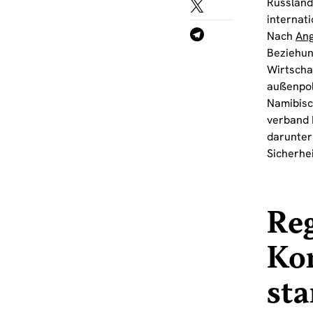
Russland
internat
Nach
Ang
Beziehun
Wirtscha
außenpol
Namibisc
verband 
darunter
Sicherhe
Reg
Kon
sta