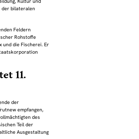
ildung, Kultur und
 der bilateralen
enden Feldern
ischer Rohstoffe
x und die Fischerei. Er
taatskorporation
et 11.
ende der
Trutnew empfangen,
ollmächtigten des
ischen Teil der
ltliche Ausgestaltung