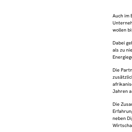
Auch im 
Unterneh
wollen b
Dabei ge
als zu ni
Energieg
Die Part
zusätzli
afrikani
Jahren a
Die Zusa
Erfahrun
neben Di
Wirtscha