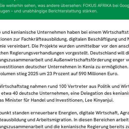
Sie weiterhin sehen, was andere übersehen: FOKUS AFRIKA bei Goog
ugen – und unabhängige Berichterstattung stärken.
 und kenianische Unternehmen haben bei einem Wirtschaftsta
ionen zur Fachkräfteausbildung, digitalen Beschäftigung und
ie vereinbart. Die Projekte wurden unmittelbar vor den ansc
chen Regierungsverhandlungen vorgestellt. Deutschland will d
ungszusammenarbeit und Außenwirtschaftsförderung enger v
Investitionen deutscher Unternehmen in Kenia zu ermöglichen. 
olumen stieg 2025 um 23 Prozent auf 590 Millionen Euro.
irtschaftstag nahmen rund 100 Vertreter aus Politik und Wirt
 etwa 40 deutsche Unternehmen, eine Delegation des keniani
s Minister für Handel und Investitionen, Lee Kinyanjui.
lpunkt standen erneuerbare Energien, digitale Wirtschaft, Agr
teausbildung und Arbeitsmigration. In diesen Bereichen arbei
ungszusammenarbeit und die kenianische Regierung bereits 