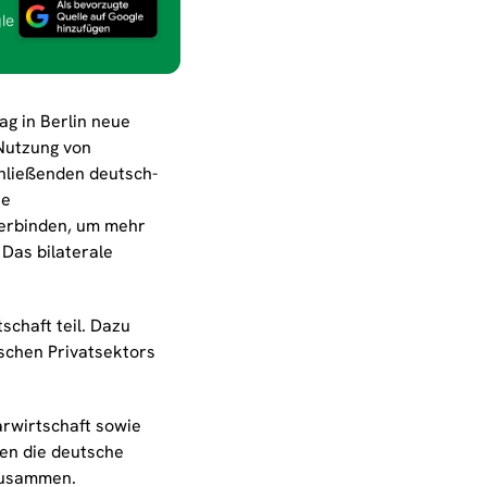
le
g in Berlin neue
 Nutzung von
hließenden deutsch-
ie
erbinden, um mehr
Das bilaterale
schaft teil. Dazu
schen Privatsektors
arwirtschaft sowie
ten die deutsche
zusammen.