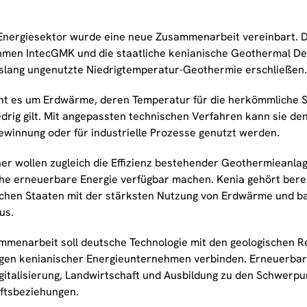
Energiesektor wurde eine neue Zusammenarbeit vereinbart. 
men IntecGMK und die staatliche kenianische Geothermal 
islang ungenutzte Niedrigtemperatur-Geothermie erschließen.
ht es um Erdwärme, deren Temperatur für die herkömmliche 
edrig gilt. Mit angepassten technischen Verfahren kann sie de
ewinnung oder für industrielle Prozesse genutzt werden.
ner wollen zugleich die Effizienz bestehender Geothermieanl
che erneuerbare Energie verfügbar machen. Kenia gehört bere
schen Staaten mit der stärksten Nutzung von Erdwärme und ba
us.
mmenarbeit soll deutsche Technologie mit den geologischen 
gen kenianischer Energieunternehmen verbinden. Erneuerbar
gitalisierung, Landwirtschaft und Ausbildung zu den Schwerpu
ftsbeziehungen.