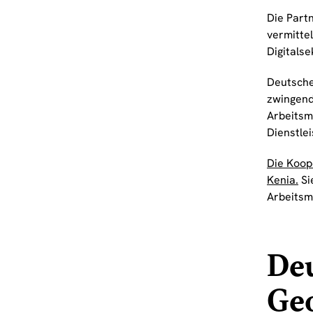
Die Part
vermitte
Digitalse
Deutsche
zwingend
Arbeitsm
Dienstle
Die Koop
Kenia.
Si
Arbeitsmi
Deu
Geo