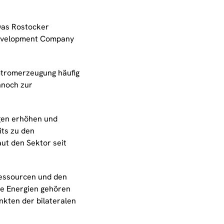
Das Rostocker
Development Company
Stromerzeugung häufig
nnoch zur
agen erhöhen und
its zu den
ut den Sektor seit
Ressourcen und den
e Energien gehören
nkten der bilateralen