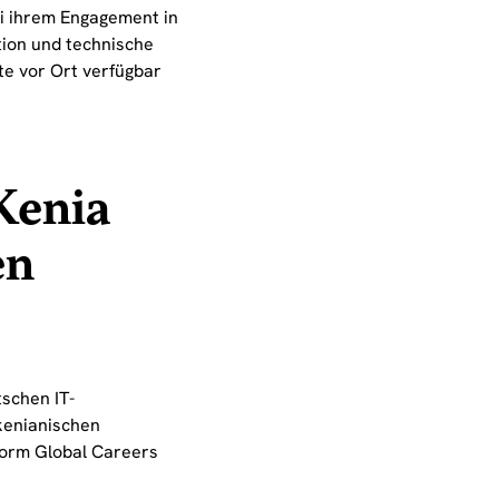
ei ihrem Engagement in
tion und technische
fte vor Ort verfügbar
Kenia
en
tschen IT-
kenianischen
form Global Careers