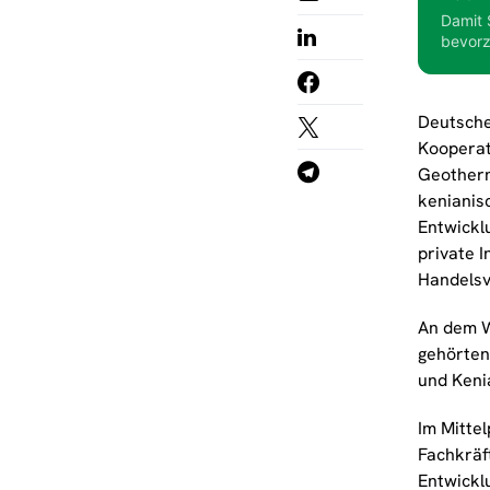
Damit 
bevorz
Deutsche
Kooperat
Geotherm
kenianis
Entwickl
private 
Handelsv
An dem W
gehörten
und Kenia
Im Mitte
Fachkräf
Entwickl