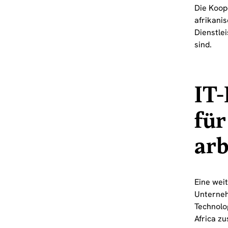
Die Koop
afrikani
Dienstlei
sind.
IT-
fü
arb
Eine weit
Unterneh
Technolo
Africa z