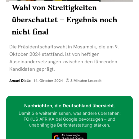
Wahl von Streitigkeiten
überschattet – Ergebnis noch
nicht final
Die Präsidentschaftswahl in Mosambik, die am 9.
Oktober 2024 stattfand, ist von heftigen
Auseinandersetzungen zwischen den führenden
Kandidaten geprägt.
Amani Diallo
14. Oktober 2024
3 Minuten Lesezeit
Nachrichten, die Deutschland übersieht.
Damit Sie weiterhin sehen, was andere übersehen:
FOKUS AFRIKA bei Google bevorzugen – und
unabhängige Berichterstattung stärken.