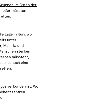
Gruppen im Osten der
helfer müssten
retten.
ie Lage in Ituri, wo
eits unter
r, Malaria und
„Menschen sterben
sterben müssten“,
rpause, auch eine
retten.
ngos verbunden ist. Wo
ndheitszentren
r.