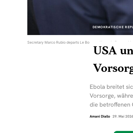
DEMOKRATISCHE REP
Secretary Marco Rubio departs Le Bourget Airport in France, Mar
USA unt
Vorsor
Ebola breitet s
Vorsorge, währe
die betroffenen
Amani Diallo
29. Mai 202