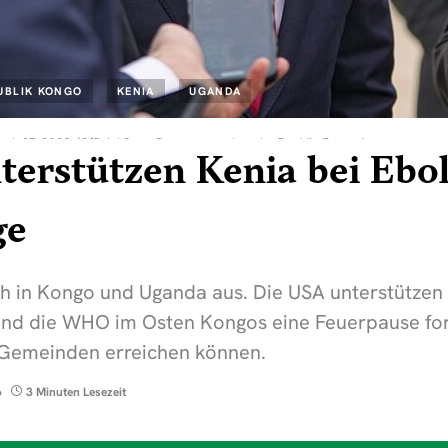
UBLIK KONGO
KENIA
UGANDA
ch 27, 2026. (Official State Department photo by Freddie Everett)
erstützen Kenia bei Ebol
ge
ich in Kongo und Uganda aus. Die USA unterstützen
nd die WHO im Osten Kongos eine Feuerpause ford
 Gemeinden erreichen können.
6
3 Minuten Lesezeit