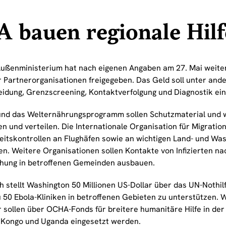
 bauen regionale Hilf
ußenministerium hat nach eigenen Angaben am 27. Mai weiter
ür Partnerorganisationen freigegeben. Das Geld soll unter and
eidung, Grenzscreening, Kontaktverfolgung und Diagnostik ei
nd das Welternährungsprogramm sollen Schutzmaterial und w
n und verteilen. Die Internationale Organisation für Migration
itskontrollen an Flughäfen sowie an wichtigen Land- und W
en. Weitere Organisationen sollen Kontakte von Infizierten na
ung in betroffenen Gemeinden ausbauen.
ch stellt Washington 50 Millionen US-Dollar über das UN-Nothi
u 50 Ebola-Kliniken in betroffenen Gebieten zu unterstützen. 
r sollen über OCHA-Fonds für breitere humanitäre Hilfe in d
 Kongo und Uganda eingesetzt werden.