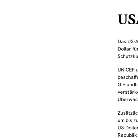
USA
Das US-A
Dollar f
Schutzkl
UNICEF u
beschaffe
Gesundhe
verstärk
Überwach
Zusätzli
um bis z
US-Dolla
Republik