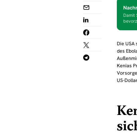
Nachr
Damit 
bevorz
Die USA 
des Ebol
Außenmin
Kenias Pr
Vorsorge
US-Dollar
Ken
sic