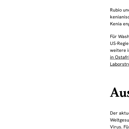
Rubio un
kenianis
Kenia en
Für Wash
US-Regie
weitere 
in Ostafr
Laborstr
Au
Der aktu
Weltgesu
Virus. Fü