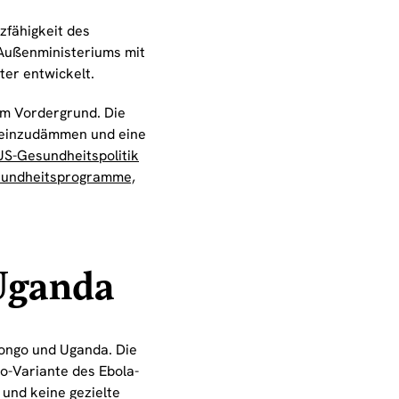
zfähigkeit des
Außenministeriums mit
ter entwickelt.
im Vordergrund. Die
h einzudämmen und eine
US-Gesundheitspolitik
Gesundheitsprogramme,
Uganda
Kongo und Uganda. Die
o-Variante des Ebola-
 und keine gezielte