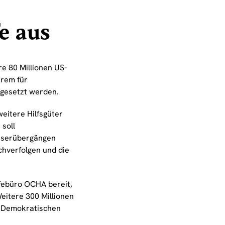
e aus
e 80 Millionen US-
erem für
ngesetzt werden.
eitere Hilfsgüter
 soll
asserübergängen
chverfolgen und die
lfebüro OCHA bereit,
Weitere 300 Millionen
er Demokratischen