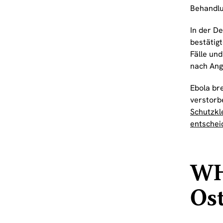
Behandlu
In der D
bestätigt
Fälle und
nach Ang
Ebola bre
verstorb
Schutzkl
entschei
WH
Os