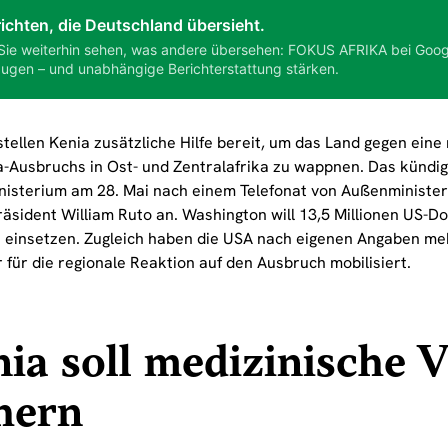
ichten, die Deutschland übersieht.
Sie weiterhin sehen, was andere übersehen: FOKUS AFRIKA bei Goog
ugen – und unabhängige Berichterstattung stärken.
stellen Kenia zusätzliche Hilfe bereit, um das Land gegen eine
a-Ausbruchs in Ost- und Zentralafrika zu wappnen. Das kündig
isterium am 28. Mai nach einem Telefonat von Außenminister
äsident William Ruto an. Washington will 13,5 Millionen US-Dol
 einsetzen. Zugleich haben die USA nach eigenen Angaben meh
 für die regionale Reaktion auf den Ausbruch mobilisiert.
ia soll medizinische 
hern