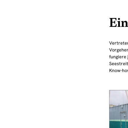
Ei
Vertrete
Vorgehens
fungiere 
Seestreit
Know-how