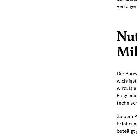
verfolgen
Nut
Mil
Die Bauw
wichtigs
wird. Di
Flugsimu
technisc
Zu dem P
Erfahrun
beteiligt