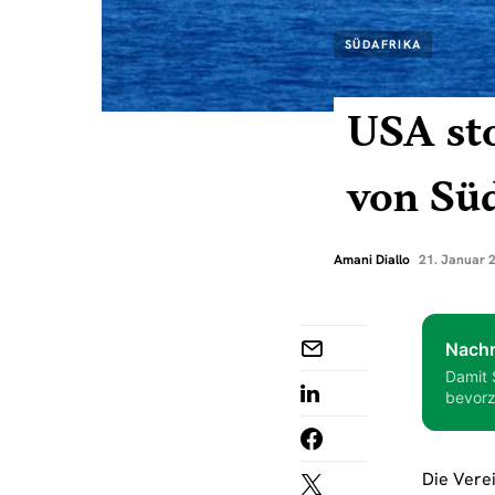
SÜDAFRIKA
USA sto
von Süd
Amani Diallo
21. Januar 
Nachr
Damit 
bevorz
Die Vere