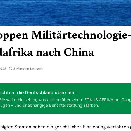
ppen Militärtechnologie
afrika nach China
2026
3 Minuten Lesezeit
ichten, die Deutschland übersieht.
Sie weiterhin sehen, was andere übersehen: FOKUS AFRIKA bei Goog
ugen – und unabhängige Berichterstattung stärken.
inigten Staaten haben ein gerichtliches Einziehungsverfahren 