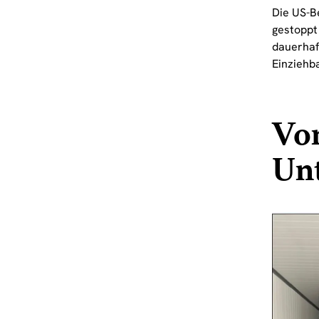
Die US-B
gestoppt
dauerhaf
Einziehba
Vor
Un