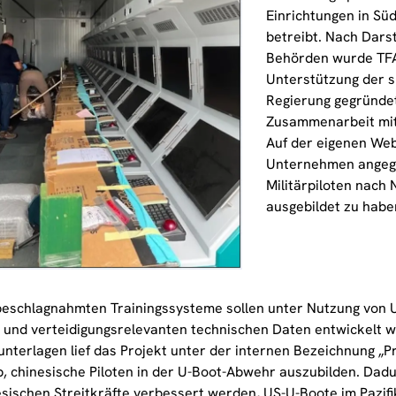
Einrichtungen in Sü
betreibt. Nach Dars
Behörden wurde TF
Unterstützung der 
Regierung gegründet
Zusammenarbeit mit
Auf der eigenen Web
Unternehmen angege
Militärpiloten nach
ausgebildet zu habe
beschlagnahmten Trainingssysteme sollen unter Nutzung von 
 und verteidigungsrelevanten technischen Daten entwickelt w
nterlagen lief das Projekt unter der internen Bezeichnung „Pr
, chinesische Piloten in der U-Boot-Abwehr auszubilden. Dadur
esischen Streitkräfte verbessert werden, US-U-Boote im Pazif