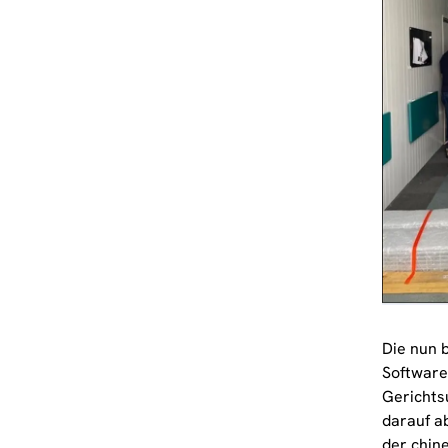
Die nun 
Software
Gerichtsu
darauf ab
der chin