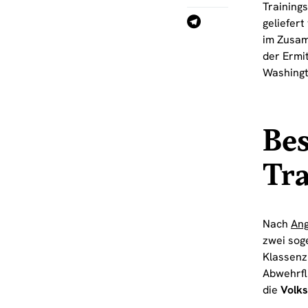
Training
geliefer
im Zusam
der Ermi
Washingto
Be
Tr
Nach
An
zwei sog
Klassenz
Abwehrfl
die
Volk