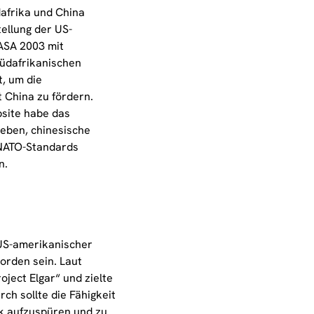
dafrika und China
tellung der US-
ASA 2003 mit
südafrikanischen
, um die
 China zu fördern.
site habe das
ben, chinesische
 NATO-Standards
n.
US-amerikanischer
orden sein. Laut
oject Elgar“ und zielte
ch sollte die Fähigkeit
ik aufzuspüren und zu