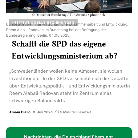
INSTITUTIONELLE BEZIEHUNGEN
Bundesministerin für wirtschaftliche Zusammenarbeit und Entwicklung,
Reem Alabli-Radovan im Bundestag bei der Befragung der
Bundesregierung, Berlin, 04.06.2025.
Schafft die SPD das eigene
Entwicklungsministerium ab?
„Schwellenländer wollen keine Almosen, sie wollen
Investitionen.“ In der SPD verschiebt sich die Debatte
über Entwicklungspolitik – und Entwicklungsministerin
Reem Alabali Radovan steht im Zentrum eines
schwierigen Balanceakts.
Amani Diallo
8. Juli 2026
5 Minuten Lesezeit
Nachrichten, die Deutschland übersieht.