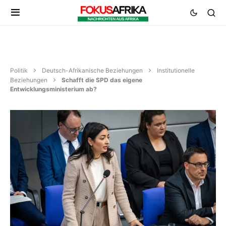
Politik
Deutsch-Afrikanische Beziehungen
Institutionelle
Beziehungen
Schafft die SPD das eigene
Entwicklungsministerium ab?