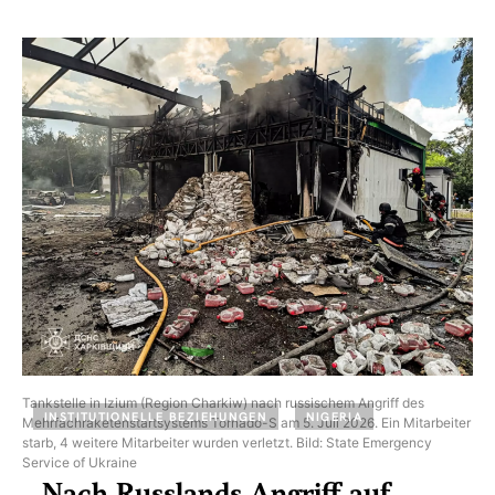
Tankstelle in Izium (Region Charkiw) nach russischem Angriff des
INSTITUTIONELLE BEZIEHUNGEN
NIGERIA
Mehrfachraketenstartsystems Tornado-S am 5. Juli 2026. Ein Mitarbeiter
starb, 4 weitere Mitarbeiter wurden verletzt. Bild: State Emergency
Service of Ukraine
Nach Russlands Angriff auf