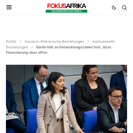
Politik
Deutsch-Afrikanische Beziehungen
Institutionelle
Beziehungen
Berlin hält an Entwicklungszielen fest, lässt
Finanzierung aber offen