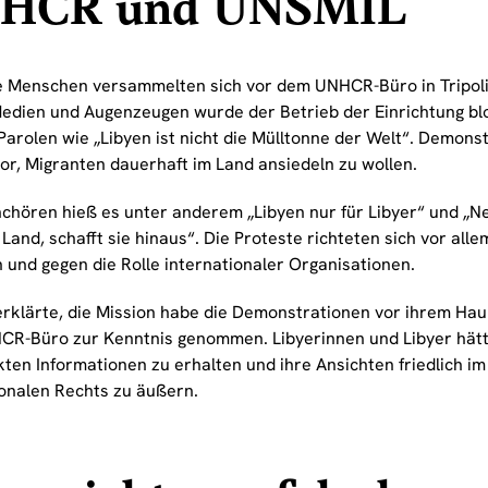
HCR und UNSMIL
 Menschen versammelten sich vor dem UNHCR-Büro in Tripol
Medien und Augenzeugen wurde der Betrieb der Einrichtung blo
Parolen wie „Libyen ist nicht die Mülltonne der Welt“. Demon
r, Migranten dauerhaft im Land ansiedeln zu wollen.
chören hieß es unter anderem „Libyen nur für Libyer“ und „Nei
and, schafft sie hinaus“. Die Proteste richteten sich vor alle
 und gegen die Rolle internationaler Organisationen.
rklärte, die Mission habe die Demonstrationen vor ihrem Hau
R-Büro zur Kenntnis genommen. Libyerinnen und Libyer hätt
kten Informationen zu erhalten und ihre Ansichten friedlich 
ionalen Rechts zu äußern.