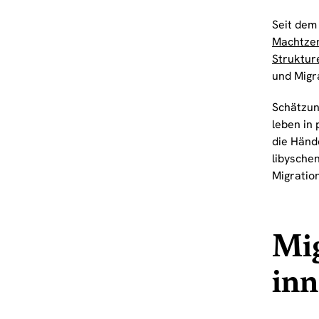
Seit dem 
Machtzen
Struktur
und Migr
Schätzun
leben in
die Händ
libysche
Migratio
Mig
inn