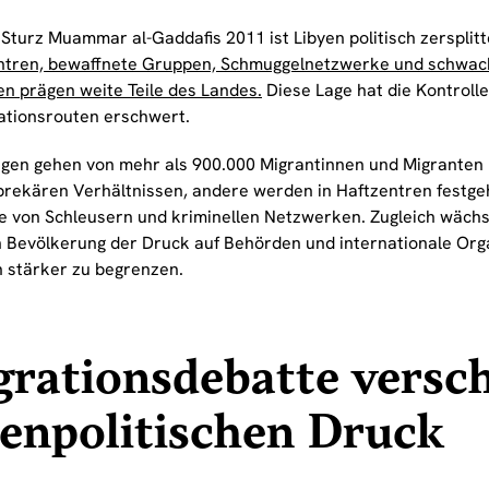
Sturz Muammar al-Gaddafis 2011 ist Libyen politisch zersplitt
tren, bewaffnete Gruppen, Schmuggelnetzwerke und schwach
en prägen weite Teile des Landes.
Diese Lage hat die Kontroll
ationsrouten erschwert.
gen gehen von mehr als 900.000 Migrantinnen und Migranten i
 prekären Verhältnissen, andere werden in Haftzentren festge
e von Schleusern und kriminellen Netzwerken. Zugleich wächst
n Bevölkerung der Druck auf Behörden und internationale Orga
n stärker zu begrenzen.
rationsdebatte versch
enpolitischen Druck