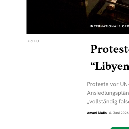
INTERNATIONALE OR
Bild: EU
Protest
“Libyen
Proteste vor UN
Ansiedlungspläne
„vollständig fal
Amani Diallo
6. Juni 2026