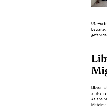
UN-Vertr
betonte,
gefährde
Lib
Mi
Libyen is
afrikani
Asiens n
Mittelme