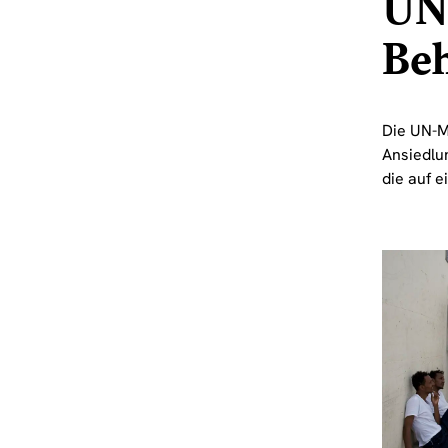
UN 
Be
Die UN-M
Ansiedlu
die auf 