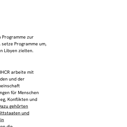
en Programme zur
R, setze Programme um,
n Libyen zielten.
NHCR arbeite mit
rden und der
meinschaft
ngen für Menschen
ieg, Konflikten und
Dazu gehörten
ittstaaten und
 in
nn die