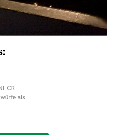
s:
 UNHCR
rwürfe als