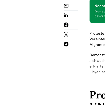
Nachr
Damit 
bevorz
Proteste 
Vereinte
Migranten
Demonstr
sich auc
erklärte
Libyen se
Pro