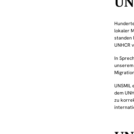
UN
Hunderte
lokaler 
standen 
UNHCR vo
In Sprech
unserem L
Migration
UNSMIL e
dem UNHC
zu korre
internat