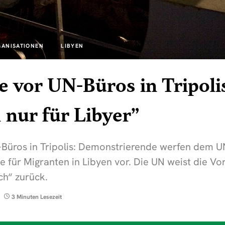
GANISATIONEN
LIBYEN
e vor UN-Büros in Tripoli
 nur für Libyer”
-Büros in Tripolis: Demonstrierende werfen dem
 für Migranten in Libyen vor. Die UN weist die Vo
sch“ zurück.
3 Minuten Lesezeit