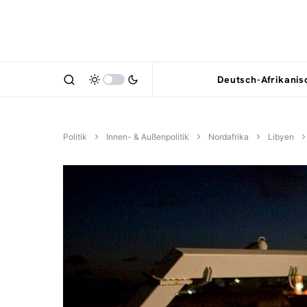
Deutsch-Afrikani
Politik
Innen- & Außenpolitik
Nordafrika
Libyen