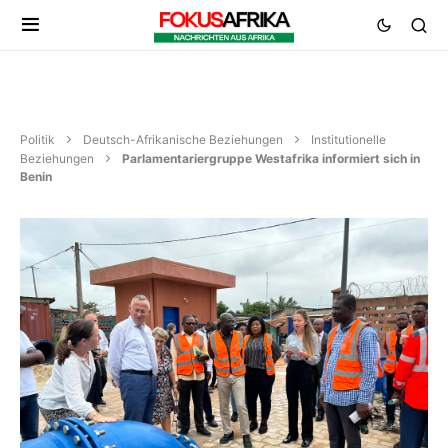
Politik
Deutsch-Afrikanische Beziehungen
Institutionelle
Beziehungen
Parlamentariergruppe Westafrika informiert sich in
Benin