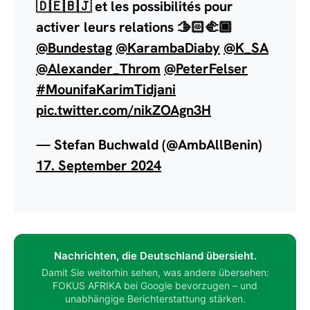
🇩🇪🇧🇯 et les possibilités pour
activer leurs relations 🫱🏻‍🫲🏾
@Bundestag
@KarambaDiaby
@K_SA
@Alexander_Throm
@PeterFelser
#MounifaKarimTidjani
pic.twitter.com/nikZOAgn3H
— Stefan Buchwald (@AmbAllBenin)
17. September 2024
Nachrichten, die Deutschland übersieht.
Damit Sie weiterhin sehen, was andere übersehen:
FOKUS AFRIKA bei Google bevorzugen – und
unabhängige Berichterstattung stärken.