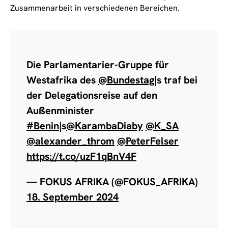
Zusammenarbeit in verschiedenen Bereichen.
Die Parlamentarier-Gruppe für
Westafrika des
@Bundestag
|s traf bei
der Delegationsreise auf den
Außenminister
#Benin
|s
@KarambaDiaby
@K_SA
@alexander_throm
@PeterFelser
https://t.co/uzF1qBnV4F
— FOKUS AFRIKA (@FOKUS_AFRIKA)
18. September 2024