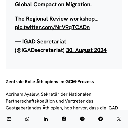
Global Compact on Migration.
The Regional Review workshop…
pic.twitter.com/NrV9qTCADn
— IGAD Secretariat
(@IGADsecretariat)
30. August 2024
Zentrale Rolle Äthiopiens im GCM-Prozess
Abriham Ayalew, Sekretär der Nationalen
Partnerschaftskoalition und Vertreter des
Gastgeberlandes Äthiopien, hob hervor, dass die IGAD-
Region als Zentrum für komplexe menschliche Mobilität,
die durch gemischte und irreguläre Migration