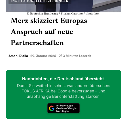
INSTITUTIONELLE BEZIEHUNGEN
Merz skizziert Europas
Anspruch auf neue
Partnerschaften
Amani Diallo
29. Januar 2026
3 Minuten Lesezeit
Nachrichten, die Deutschland übersieht.
Damit Sie weiterhin sehen, was andere übersehen:
FOKUS AFRIKA bei Google bevorzugen – und
unabhängige Berichterstattung stärken.