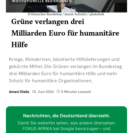
INSTITUTIONELLE BEZIEHUNGEN
Grüne verlangen drei
Milliarden Euro für humanitäre
Hilfe
Kriege, Klimakrisen, blockierte Hilfslieferungen und
gekürzte Mittel: Die Grünen verlangen im Bundestag
drei Milliarden Euro für humanitäre Hilfe und mehr
Schutz für humanitäre Organisationen.
Amani Diallo
10. Juni 2026
5 Minuten Lesezeit
Nachrichten, die Deutschland übersieht.
Damit Sie weiterhin sehen, was andere übersehen:
FOKUS AFRIKA bei Google bevorzugen – und