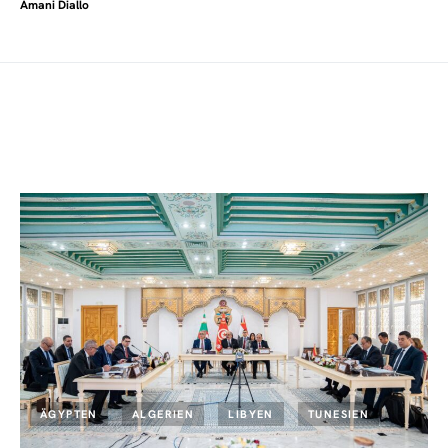
Amani Diallo
ÄGYPTEN
ALGERIEN
LIBYEN
TUNESIEN