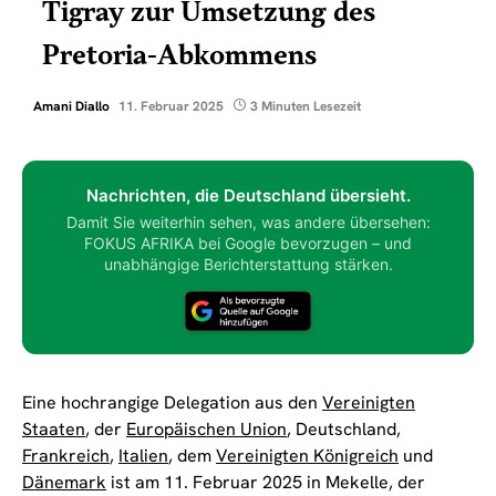
Tigray zur Umsetzung des
Pretoria-Abkommens
Amani Diallo
11. Februar 2025
3 Minuten Lesezeit
Nachrichten, die Deutschland übersieht.
Damit Sie weiterhin sehen, was andere übersehen:
FOKUS AFRIKA bei Google bevorzugen – und
unabhängige Berichterstattung stärken.
Eine hochrangige Delegation aus den
Vereinigten
Staaten
, der
Europäischen Union
, Deutschland,
Frankreich
,
Italien
, dem
Vereinigten Königreich
und
Dänemark
ist am 11. Februar 2025 in Mekelle, der