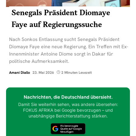
Senegals Präsident Diomaye
Faye auf Regierungssuche
Nach Sonkos Entlassung sucht Senegals Präsident
Diomaye Faye eine neue Regierung. Ein Treffen mit Ex-
Innenminister Antoine Diome sorgt in Dakar für
politische Aufmerksamkeit.
Amani Diallo
23. Mai 2026
2 Minuten Lesezeit
Nachrichten, die Deutschland übersieht.
Damit Sie weiterhin sehen, was andere übersehen:
FOKUS AFRIKA bei Google bevorzugen – und
unabhängige Berichterstattung stärken.