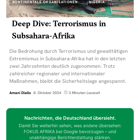
KONTINENTALE ORGANISATIONEN
NIGERIA
Deep Dive: Terrorismus in
Subsahara-Afrika
Die Bedrohung durch Terrorismus und gewalttätigen
Extremismus in Subsahara-Afrika hat in den letzten
zwei Jahrzehnten deutlich zugenommen. Trotz
zahlreicher regionaler und internationaler
Maßnahmen, bleibt die Sicherheitslage angespannt.
Amani Diallo
8. Oktober 2024
3 Minuten Lesezeit
Nachrichten, die Deutschland übersieht.
Damit Sie weiterhin sehen, was andere übersehen:
FOKUS AFRIKA bei Google bevorzugen – und
unabhängige Berichterstattung stärken.