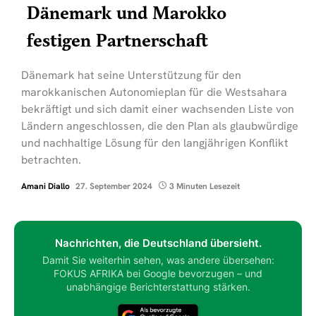
Dänemark und Marokko
festigen Partnerschaft
Dänemark hat seine Unterstützung für den
marokkanischen Autonomieplan für die Westsahara
bekräftigt und sich damit einer wachsenden Liste von
Ländern angeschlossen, die den Plan als glaubwürdige
und nachhaltige Lösung für den langjährigen Konflikt
betrachten.
Amani Diallo
27. September 2024
3 Minuten Lesezeit
Nachrichten, die Deutschland übersieht.
Damit Sie weiterhin sehen, was andere übersehen:
FOKUS AFRIKA bei Google bevorzugen – und
unabhängige Berichterstattung stärken.