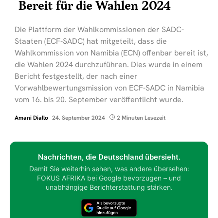
Bereit für die Wahlen 2024
Die Plattform der Wahlkommissionen der SADC-
Staaten (ECF-SADC) hat mitgeteilt, dass die
Wahlkommission von Namibia (ECN) offenbar bereit ist,
die Wahlen 2024 durchzuführen. Dies wurde in einem
Bericht festgestellt, der nach einer
Vorwahlbewertungsmission von ECF-SADC in Namibia
vom 16. bis 20. September veröffentlicht wurde.
Amani Diallo
24. September 2024
2 Minuten Lesezeit
Nachrichten, die Deutschland übersieht.
Damit Sie weiterhin sehen, was andere übersehen:
FOKUS AFRIKA bei Google bevorzugen – und
unabhängige Berichterstattung stärken.