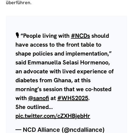
überführen.
🎙️ “People living with
#NCDs
should
have access to the front table to
shape policies and implementation,”
said Emmanuella Selasi Hormenoo,
an advocate with lived experience of
diabetes from Ghana, at this
morning’s session that we co-hosted
with
@sanofi
at
#WHS2025
.
She outlined…
pic.twitter.com/cZXHBjebHr
— NCD Alliance (@ncdalliance)