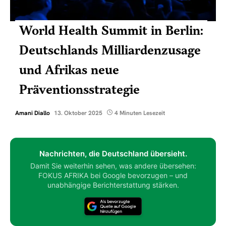
World Health Summit in Berlin:
Deutschlands Milliardenzusage
und Afrikas neue
Präventionsstrategie
Amani Diallo
13. Oktober 2025
4 Minuten Lesezeit
Nachrichten, die Deutschland übersieht.
Damit Sie weiterhin sehen, was andere übersehen:
FOKUS AFRIKA bei Google bevorzugen – und
unabhängige Berichterstattung stärken.