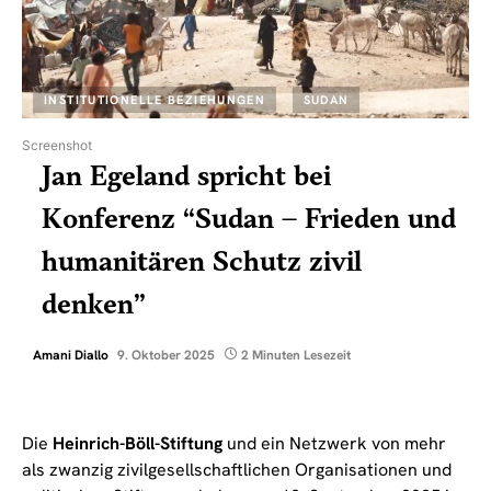
INSTITUTIONELLE BEZIEHUNGEN
SUDAN
Screenshot
Jan Egeland spricht bei
Konferenz “Sudan – Frieden und
humanitären Schutz zivil
denken”
Amani Diallo
9. Oktober 2025
2 Minuten Lesezeit
Die
Heinrich-Böll-Stiftung
und ein Netzwerk von mehr
als zwanzig zivilgesellschaftlichen Organisationen und