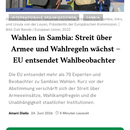
INTERNATIONALE ORGANISATIONEN
SAMBIA
Handschlag zwischen Hakainde Hichilema, Präsident von Sambia, links,
und Ursula von der Leyen, Präsidentin der Europäischen Kommission. |
Bild: Dati Bendo / European Union, 2022
Wahlen in Sambia: Streit über
Armee und Wahlregeln wächst –
EU entsendet Wahlbeobachter
Die EU entsendet mehr als 70 Experten und
Beobachter zu Sambias Wahlen. Kurz vor der
Abstimmung verschärft sich der Streit über
Armeeeinsätze, Wahlkampfregeln und die
Unabhängigkeit staatlicher Institutionen.
Amani Diallo
24. Juni 2026
5 Minuten Lesezeit