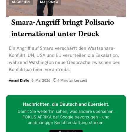
ALGERIEN
MAROKKO
Smara-Angriff bringt Polisario
international unter Druck
Ein Angriff auf Smara verschärft den Westsahara-
Konflikt: UN, USA und EU verurteilen die Eskalation,
während Washington neue Gespräche zwischen den
Konfliktparteien vorantreibt.
Amani Diallo
8. Mai 2026
4 Minuten Lesezeit
Nachrichten, die Deutschland übersieht.
Damit Sie weiterhin sehen, was andere übersehen:
FOKUS AFRIKA bei Google bevorzugen – und
unabhängige Berichterstattung stärken.