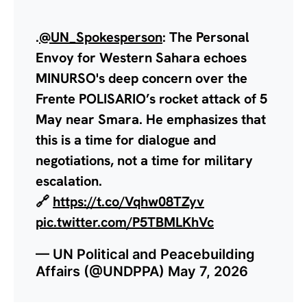
.
@UN_Spokesperson
: The Personal
Envoy for Western Sahara echoes
MINURSO's deep concern over the
Frente POLISARIO’s rocket attack of 5
May near Smara. He emphasizes that
this is a time for dialogue and
negotiations, not a time for military
escalation.
🔗
https://t.co/Vqhw08TZyv
pic.twitter.com/P5TBMLKhVc
— UN Political and Peacebuilding
Affairs (@UNDPPA)
May 7, 2026