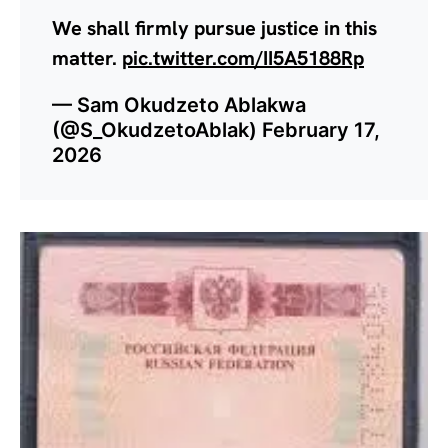
We shall firmly pursue justice in this
matter.
pic.twitter.com/II5A5188Rp
— Sam Okudzeto Ablakwa
(@S_OkudzetoAblak)
February 17,
2026