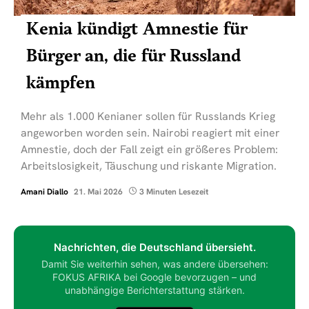
Kenia kündigt Amnestie für
Bürger an, die für Russland
kämpfen
Mehr als 1.000 Kenianer sollen für Russlands Krieg
angeworben worden sein. Nairobi reagiert mit einer
Amnestie, doch der Fall zeigt ein größeres Problem:
Arbeitslosigkeit, Täuschung und riskante Migration.
Amani Diallo
21. Mai 2026
3 Minuten Lesezeit
Nachrichten, die Deutschland übersieht.
Damit Sie weiterhin sehen, was andere übersehen:
FOKUS AFRIKA bei Google bevorzugen – und
unabhängige Berichterstattung stärken.