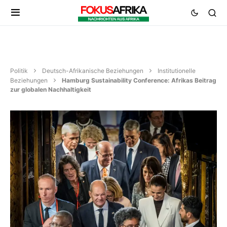
Politik
Deutsch-Afrikanische Beziehungen
Institutionelle
Beziehungen
Hamburg Sustainability Conference: Afrikas Beitrag
zur globalen Nachhaltigkeit