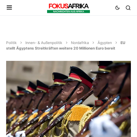
Politik
Innen- & Außenpolitik
Nordafrika
Ägypten
EU
stellt Ägyptens Streitkräften weitere 20 Millionen Euro bereit