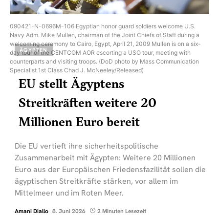
090421-N-0696M-106 Egyptian honor guard soldiers welcome U.S.
Navy Adm. Mike Mullen, chairman of the Joint Chiefs of Staff during a
welcoming ceremony to Cairo, Egypt, April 21, 2009 Mullen is on a six-
ÄGYPTEN
day tour of the CENTCOM AOR escorting a USO tour, meeting with
counterparts and visiting troops. (DoD photo by Mass Communication
Specialist 1st Class Chad J. McNeeley/Released)
EU stellt Ägyptens
Streitkräften weitere 20
Millionen Euro bereit
Die EU vertieft ihre sicherheitspolitische
Zusammenarbeit mit Ägypten: Weitere 20 Millionen
Euro aus der Europäischen Friedensfazilität sollen die
ägyptischen Streitkräfte stärken, vor allem im
Mittelmeer und im Roten Meer.
Amani Diallo
8. Juni 2026
2 Minuten Lesezeit