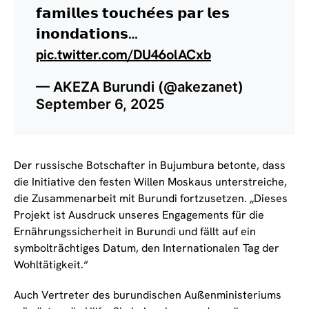
𝗳𝗮𝗺𝗶𝗹𝗹𝗲𝘀 𝘁𝗼𝘂𝗰𝗵𝗲́𝗲𝘀 𝗽𝗮𝗿 𝗹𝗲𝘀
𝗶𝗻𝗼𝗻𝗱𝗮𝘁𝗶𝗼𝗻𝘀…
pic.twitter.com/DU46olACxb
— AKEZA Burundi (@akezanet)
September 6, 2025
Der russische Botschafter in Bujumbura betonte, dass
die Initiative den festen Willen Moskaus unterstreiche,
die Zusammenarbeit mit Burundi fortzusetzen. „Dieses
Projekt ist Ausdruck unseres Engagements für die
Ernährungssicherheit in Burundi und fällt auf ein
symbolträchtiges Datum, den Internationalen Tag der
Wohltätigkeit.“
Auch Vertreter des burundischen Außenministeriums