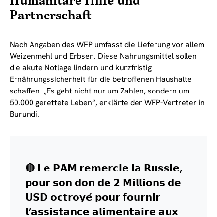
Humanitäre Hilfe und
Partnerschaft
Nach Angaben des WFP umfasst die Lieferung vor allem
Weizenmehl und Erbsen. Diese Nahrungsmittel sollen
die akute Notlage lindern und kurzfristig
Ernährungssicherheit für die betroffenen Haushalte
schaffen. „Es geht nicht nur um Zahlen, sondern um
50.000 gerettete Leben“, erklärte der WFP-Vertreter in
Burundi.
🔴 𝗟𝗲 𝗣𝗔𝗠 𝗿𝗲𝗺𝗲𝗿𝗰𝗶𝗲 𝗹𝗮 𝗥𝘂𝘀𝘀𝗶𝗲,
𝗽𝗼𝘂𝗿 𝘀𝗼𝗻 𝗱𝗼𝗻 𝗱𝗲 𝟮 𝗠𝗶𝗹𝗹𝗶𝗼𝗻𝘀 𝗱𝗲
𝗨𝗦𝗗 𝗼𝗰𝘁𝗿𝗼𝘆𝗲́ 𝗽𝗼𝘂𝗿 𝗳𝗼𝘂𝗿𝗻𝗶𝗿
𝗹’𝗮𝘀𝘀𝗶𝘀𝘁𝗮𝗻𝗰𝗲 𝗮𝗹𝗶𝗺𝗲𝗻𝘁𝗮𝗶𝗿𝗲 𝗮𝘂𝘅