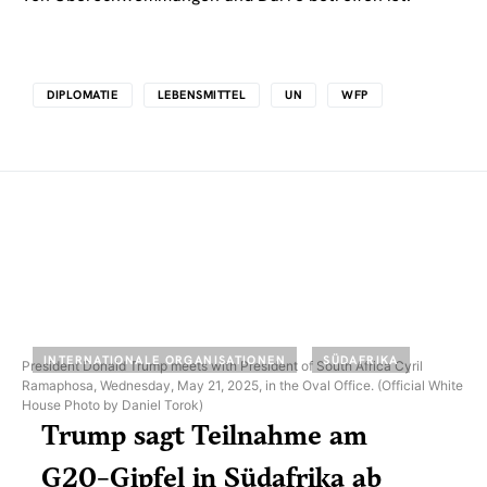
DIPLOMATIE
LEBENSMITTEL
UN
WFP
INTERNATIONALE ORGANISATIONEN
SÜDAFRIKA
President Donald Trump meets with President of South Africa Cyril
Ramaphosa, Wednesday, May 21, 2025, in the Oval Office. (Official White
House Photo by Daniel Torok)
Trump sagt Teilnahme am
G20-Gipfel in Südafrika ab