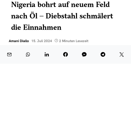
Nigeria bohrt auf neuem Feld
nach Öl – Diebstahl schmälert
die Einnahmen
Amani Diallo
15. Juli 2024
2 Minuten Lesezeit
Man erwartet sich damit eine Stärkung der
Staatsfinanzen, auch wenn die neuen Energiequellen
durch Diebstahl und terroristischen Aktivitäten bedroht
sind.
Präsident Muhammadu Buhari gab den Startschuss für
die Bohrungen im Ölfeld Kolmani im Nordosten der
Bundesstaaten Gombe und Bauchi. Damit ist es das
erste Ölfeld außerhalb des südlichen Nigerdeltas. Das