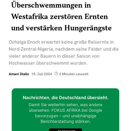
Überschwemmungen in
Westafrika zerstören Ernten
und verstärken Hungerängste
Ocheiga Enoch erwartet keine große Reisernte in
Nord-Zentral-Nigeria, nachdem seine Felder und die
vieler anderer Bauern in dieser Saison von
Hochwasser überschwemmt wurden.
Amani Diallo
15. Juli 2024
2 Minuten Lesezeit
Nachrichten, die Deutschland übersieht.
Damit Sie weiterhin sehen, was andere
übersehen: FOKUS AFRIKA bei Google
bevorzugen – und unabhängige
Berichterstattung stärken.