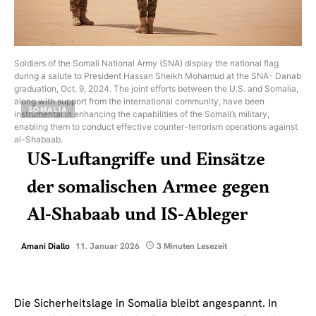
Soldiers of the Somali National Army (SNA) display the national flag
during a salute to President Hassan Sheikh Mohamud at the SNA- Danab
graduation, Oct. 9, 2024. The joint efforts between the U.S. and Somalia,
along with support from the international community, have been
SOMALIA
instrumental in enhancing the capabilities of the Somali’s military,
enabling them to conduct effective counter-terrorism operations against
al-Shabaab.
US-Luftangriffe und Einsätze
der somalischen Armee gegen
Al-Shabaab und IS-Ableger
Amani Diallo
11. Januar 2026
3 Minuten Lesezeit
Die Sicherheitslage in Somalia bleibt angespannt. In