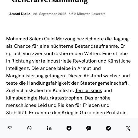
Generalversammlung
Amani Diallo
28. September 2025
2 Minuten Lesezeit
Mohamed Salem Ould Merzoug bezeichnete die Tagung
als Chance für eine nüchterne Bestandsaufnahme. Er
sprach von zwei kontrastierenden Welten. Eine strebe
in Richtung vierte industrielle Revolution und Künstliche
Intelligenz. Die andere bleibe in Armut und
Marginalisierung gefangen. Dieser Abstand wachse und
teste die Handlungsfähigkeit der Staatengemeinschaft.
Zugleich eskalierten Konflikte,
Terrorismus
und
klimabedingte Naturkatastrophen. Das erhöhe
menschliches Leid und Risiken für Frieden und
Stabilität. Er nannte den Krieg in Gaza einen Prüfstein
für Gewissen und Systemglaubwürdigkeit. Gewalt könne
keinen dauerhaften Frieden schaffen. Er begrüßte
Staaten, die Palästina anerkennen, und lehnte jede