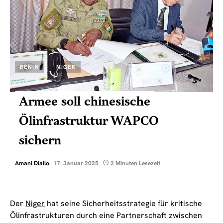
BENIN
NIGER
Armee soll chinesische
Ölinfrastruktur WAPCO
sichern
Amani Diallo
17. Januar 2025
2 Minuten Lesezeit
Der
Niger
hat seine Sicherheitsstrategie für kritische
Ölinfrastrukturen durch eine Partnerschaft zwischen