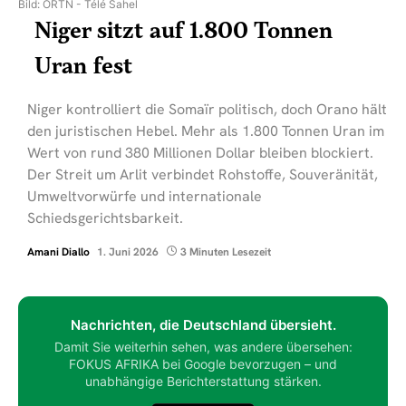
Bild: ORTN - Télé Sahel
Niger sitzt auf 1.800 Tonnen
Uran fest
Niger kontrolliert die Somaïr politisch, doch Orano hält
den juristischen Hebel. Mehr als 1.800 Tonnen Uran im
Wert von rund 380 Millionen Dollar bleiben blockiert.
Der Streit um Arlit verbindet Rohstoffe, Souveränität,
Umweltvorwürfe und internationale
Schiedsgerichtsbarkeit.
Amani Diallo
1. Juni 2026
3 Minuten Lesezeit
Nachrichten, die Deutschland übersieht.
Damit Sie weiterhin sehen, was andere übersehen:
FOKUS AFRIKA bei Google bevorzugen – und
unabhängige Berichterstattung stärken.