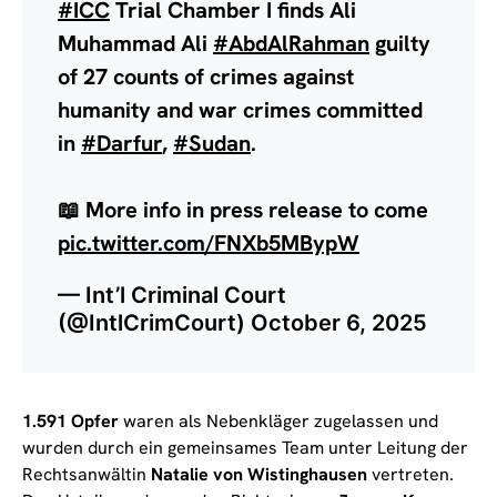
#ICC
Trial Chamber I finds Ali
Muhammad Ali
#AbdAlRahman
guilty
of 27 counts of crimes against
humanity and war crimes committed
in
#Darfur
,
#Sudan
.
📖 More info in press release to come
pic.twitter.com/FNXb5MBypW
— Int’l Criminal Court
(@IntlCrimCourt)
October 6, 2025
1.591 Opfer
waren als Nebenkläger zugelassen und
wurden durch ein gemeinsames Team unter Leitung der
Rechtsanwältin
Natalie von Wistinghausen
vertreten.