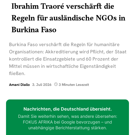
Ibrahim Traoré verschärft die
Regeln für ausländische NGOs in
Burkina Faso
Burkina Faso verschärft die Regeln für humanitäre
Organisationen: Akkreditierung wird Pflicht, der Staat
kontrolliert die Einsatzgebiete und 60 Prozent der
Mittel müssen in wirtschaftliche Eigenständigkeit
fließen.
Amani Diallo
3. Juli 2026
3 Minuten Lesezeit
Nachrichten, die Deutschland übersieht.
Damit Sie weiterhin sehen, was andere übersehen:
FOKUS AFRIKA bei Google bevorzugen – und
unabhängige Berichterstattung stärken.