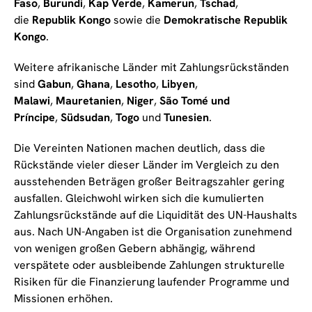
Faso
,
Burundi
,
Kap Verde
,
Kamerun
,
Tschad
,
die
Republik Kongo
sowie die
Demokratische Republik
Kongo
.
Weitere afrikanische Länder mit Zahlungsrückständen
sind
Gabun
,
Ghana
,
Lesotho
,
Libyen
,
Malawi
,
Mauretanien
,
Niger
,
São Tomé und
Príncipe
,
Südsudan
,
Togo
und
Tunesien
.
Die Vereinten Nationen machen deutlich, dass die
Rückstände vieler dieser Länder im Vergleich zu den
ausstehenden Beträgen großer Beitragszahler gering
ausfallen. Gleichwohl wirken sich die kumulierten
Zahlungsrückstände auf die Liquidität des UN-Haushalts
aus. Nach UN-Angaben ist die Organisation zunehmend
von wenigen großen Gebern abhängig, während
verspätete oder ausbleibende Zahlungen strukturelle
Risiken für die Finanzierung laufender Programme und
Missionen erhöhen.