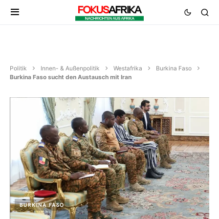
Politik
Innen- & Außenpolitik
Westafrika
Burkina Faso
Burkina Faso sucht den Austausch mit Iran
BURKINA FASO