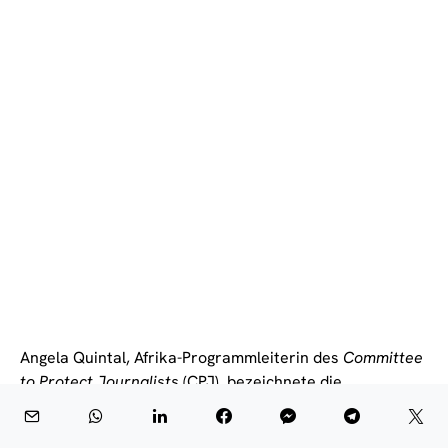
Angela Quintal, Afrika-Programmleiterin des
Committee
to Protect Journalists
(CPJ), bezeichnete die
Suspendierung als „Akt der Zensur und
Einschüchterung“. Sie warf den Behörden vor,