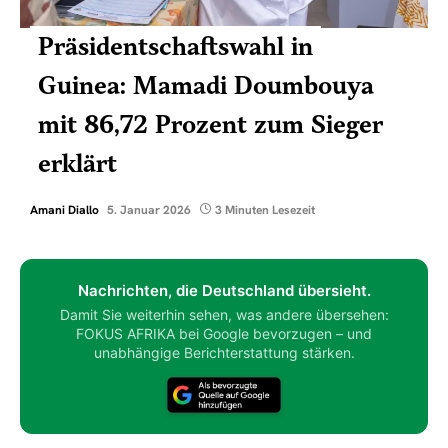
Präsidentschaftswahl in
Guinea: Mamadi Doumbouya
mit 86,72 Prozent zum Sieger
erklärt
Amani Diallo
5. Januar 2026
3 Minuten Lesezeit
Nachrichten, die Deutschland übersieht.
Damit Sie weiterhin sehen, was andere übersehen:
FOKUS AFRIKA bei Google bevorzugen – und
unabhängige Berichterstattung stärken.