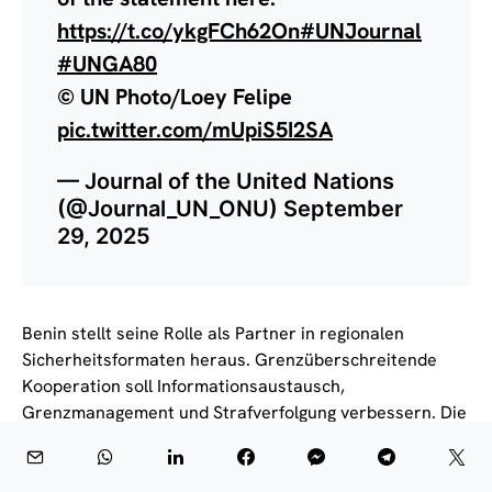
https://t.co/ykgFCh62On
#UNJournal
#UNGA80
© UN Photo/Loey Felipe
pic.twitter.com/mUpiS5I2SA
— Journal of the United Nations
(@Journal_UN_ONU)
September
29, 2025
Benin stellt seine Rolle als Partner in regionalen
Sicherheitsformaten heraus. Grenzüberschreitende
Kooperation soll Informationsaustausch,
Grenzmanagement und Strafverfolgung verbessern. Die
Regierung verbindet dies mit Programmen für
Gemeinden in fragilen Zonen. Dazu zählen Infrastruktur,
Basisgesundheit und Bildung. Der Ansatz zielt auf