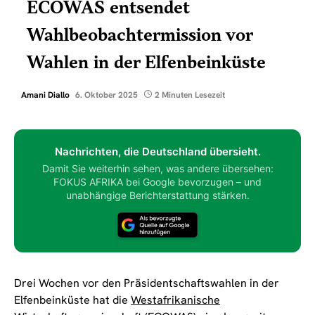
ECOWAS entsendet
Wahlbeobachtermission vor
Wahlen in der Elfenbeinküste
Amani Diallo
6. Oktober 2025
2 Minuten Lesezeit
Nachrichten, die Deutschland übersieht.
Damit Sie weiterhin sehen, was andere übersehen:
FOKUS AFRIKA bei Google bevorzugen – und
unabhängige Berichterstattung stärken.
Drei Wochen vor den Präsidentschaftswahlen in der
Elfenbeinküste hat die
Westafrikanische