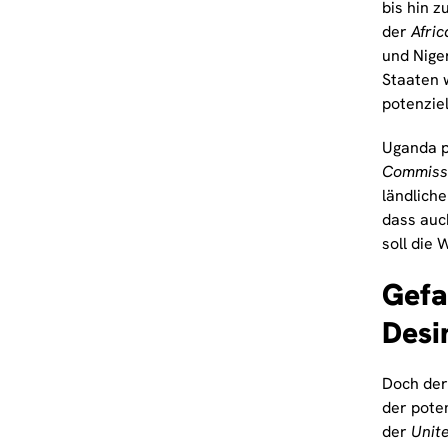
bis hin 
der
Afri
und Niger
Staaten 
potenzie
Uganda p
Commissi
ländlich
dass auc
soll die
Gefa
Desi
Doch der 
der pote
der
Unit