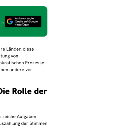
le
ere Länder, diese
itung von
mokratischen Prozesse
rnen andere vor
Die Rolle der
hlreiche Aufgaben
Auszählung der Stimmen