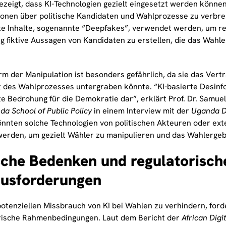
ezeigt, dass KI-Technologien gezielt eingesetzt werden können
ionen über politische Kandidaten und Wahlprozesse zu verbrei
te Inhalte, sogenannte “Deepfakes”, verwendet werden, um re
ig fiktive Aussagen von Kandidaten zu erstellen, die das Wahl
rm der Manipulation ist besonders gefährlich, da sie das Vert
ät des Wahlprozesses untergraben könnte. “KI-basierte Desinfo
te Bedrohung für die Demokratie dar”, erklärt Prof. Dr. Samue
a School of Public Policy
in einem Interview mit der
Uganda D
önnten solche Technologien von politischen Akteuren oder ext
werden, um gezielt Wähler zu manipulieren und das Wahlergebn
sche Bedenken und regulatorisch
usforderungen
otenziellen Missbrauch von KI bei Wahlen zu verhindern, ford
rische Rahmenbedingungen. Laut dem Bericht der
African Digi