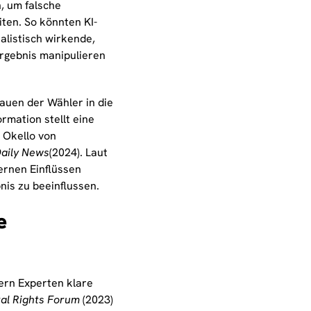
, um falsche
ten. So könnten KI-
alistisch wirkende,
ergebnis manipulieren
rauen der Wähler in die
rmation stellt eine
l Okello von
aily News
(2024). Laut
ernen Einflüssen
is zu beeinflussen.
e
ern Experten klare
tal Rights Forum
(2023)