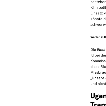
bestehen
KI in pol
Einsatz 
könnte da
schwerwi
Wahlen in K
Die
Elec
KI bei d
Kommissi
diese Ric
Missbrau
„Unsere A
und nich
Ugan
Tran