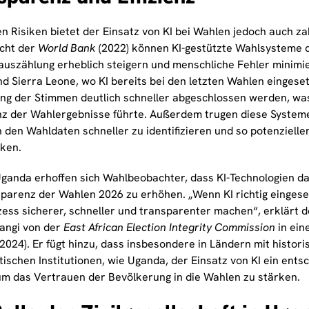
 Risiken bietet der Einsatz von KI bei Wahlen jedoch auch zah
cht der
World Bank
(2022) können KI-gestützte Wahlsysteme di
uszählung erheblich steigern und menschliche Fehler minimie
d Sierra Leone, wo KI bereits bei den letzten Wahlen eingese
ng der Stimmen deutlich schneller abgeschlossen werden, wa
z der Wahlergebnisse führte. Außerdem trugen diese Systeme
n den Wahldaten schneller zu identifizieren und so potenziell
ken.
Uganda erhoffen sich Wahlbeobachter, dass KI-Technologien d
sparenz der Wahlen 2026 zu erhöhen. „Wenn KI richtig eingeset
ess sicherer, schneller und transparenter machen“, erklärt de
angi von der
East African Election Integrity Commission
in ein
2024). Er fügt hinzu, dass insbesondere in Ländern mit historis
ischen Institutionen, wie Uganda, der Einsatz von KI ein ents
um das Vertrauen der Bevölkerung in die Wahlen zu stärken.