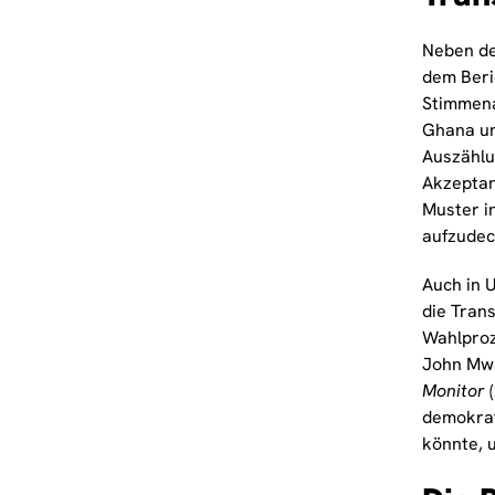
Neben den
dem Beri
Stimmena
Ghana un
Auszählu
Akzeptan
Muster i
aufzudec
Auch in 
die Tran
Wahlproz
John Mw
Monitor
(
demokrat
könnte, 