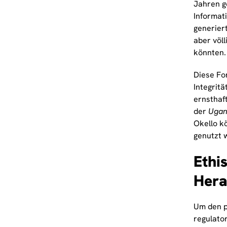
Jahren g
Informat
generier
aber völl
könnten.
Diese Fo
Integrit
ernsthaf
der
Ugand
Okello k
genutzt 
Ethi
Hera
Um den p
regulato