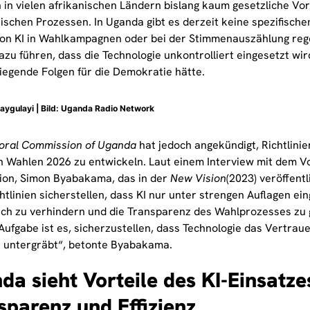
 in vielen afrikanischen Ländern bislang kaum gesetzliche Vo
itischen Prozessen. In Uganda gibt es derzeit keine spezifisch
von KI in Wahlkampagnen oder bei der Stimmenauszählung reg
zu führen, dass die Technologie unkontrolliert eingesetzt wir
egende Folgen für die Demokratie hätte.
aygulayi | Bild:
Uganda Radio Network
toral Commission of Uganda
hat jedoch angekündigt, Richtlinie
en Wahlen 2026 zu entwickeln. Laut einem Interview mit dem V
on, Simon Byabakama, das in der
New Vision
(2023) veröffentl
htlinien sicherstellen, dass KI nur unter strengen Auflagen ei
ch zu verhindern und die Transparenz des Wahlprozesses zu 
ufgabe ist es, sicherzustellen, dass Technologie das Vertraue
t untergräbt“, betonte Byabakama.
da sieht Vorteile des KI-Einsatze
sparenz und Effizienz