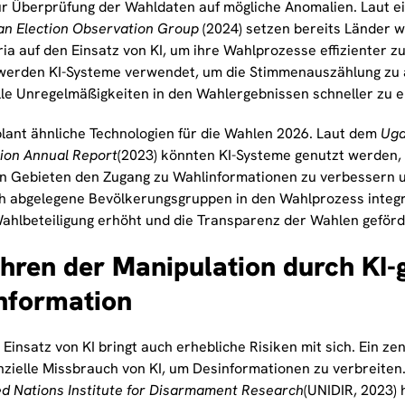
zur Überprüfung der Wahldaten auf mögliche Anomalien. Laut e
can Election Observation Group
(2024) setzen bereits Länder w
ia auf den Einsatz von KI, um ihre Wahlprozesse effizienter zu
werden KI-Systeme verwendet, um die Stimmenauszählung zu 
lle Unregelmäßigkeiten in den Wahlergebnissen schneller zu 
lant ähnliche Technologien für die Wahlen 2026. Laut dem
Uga
on Annual Report
(2023) könnten KI-Systeme genutzt werden, 
en Gebieten den Zugang zu Wahlinformationen zu verbessern u
h abgelegene Bevölkerungsgruppen in den Wahlprozess integ
 Wahlbeteiligung erhöht und die Transparenz der Wahlen geför
hren der Manipulation durch KI-
nformation
Einsatz von KI bringt auch erhebliche Risiken mit sich. Ein zen
nzielle Missbrauch von KI, um Desinformationen zu verbreiten
ed Nations Institute for Disarmament Research
(UNIDIR, 2023) 