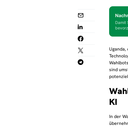
Nachr
Damit 
bevorz
Uganda, d
Technolo
Wahlbots
sind ums
potenzie
Wahl
KI
In der W
übernehm