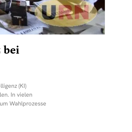
 bei
ligenz (KI)
n. In vielen
t, um Wahlprozesse