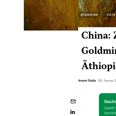
ÄTHIOPIEN
CÔTE
China: 
Goldmin
Äthiop
Amani Diallo
28. Januar 
Nachr
Damit 
bevorz