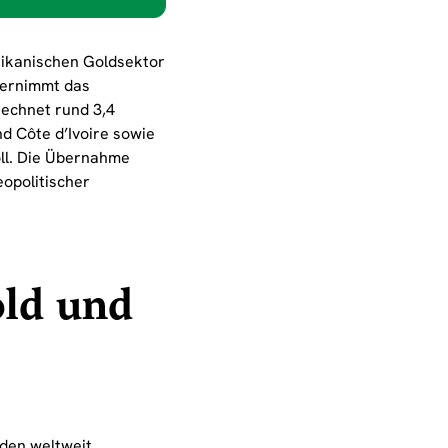
rikanischen Goldsektor
übernimmt das
echnet rund 3,4
d Côte d’Ivoire sowie
oll. Die Übernahme
eopolitischer
ld und
u den weltweit