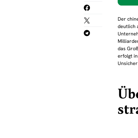
Der chin
deutlich 
Unterneh
Milliard
das Groß
erfolgt 
Unsicher
Üb
str