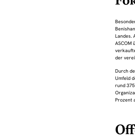
Fo
Besonder
Benishan
Landes. 
ASCOM üb
verkaufte
der vere
Durch de
Umfeld d
rund 375 
Organizat
Prozent 
Off