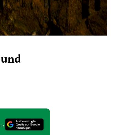
 und
le