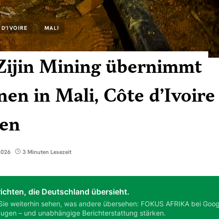
 D'IVOIRE
MALI
Zijin Mining übernimmt
en in Mali, Côte d’Ivoire
ien
2026
3 Minuten Lesezeit
ichten, die Deutschland übersieht.
Sie weiterhin sehen, was andere übersehen: FOKUS AFRIKA bei Goog
ugen – und unabhängige Berichterstattung stärken.