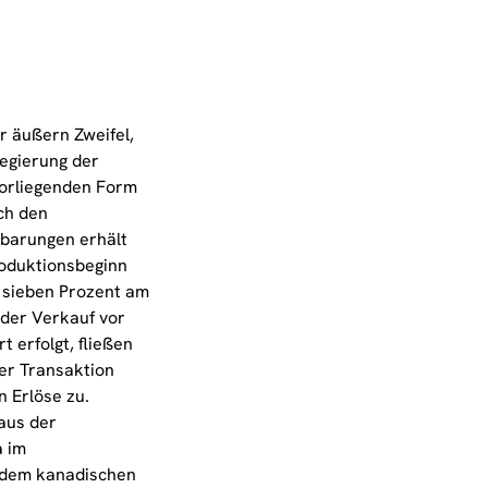
 äußern Zweifel,
Regierung der
vorliegenden Form
ch den
barungen erhält
roduktionsbeginn
n sieben Prozent am
der Verkauf vor
 erfolgt, fließen
er Transaktion
n Erlöse zu.
 aus der
a im
dem kanadischen