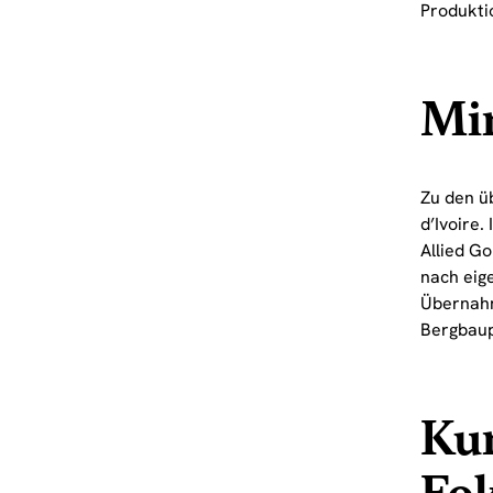
Produkti
Min
Zu den ü
d’Ivoire.
Allied G
nach eig
Übernahme
Bergbaup
Kur