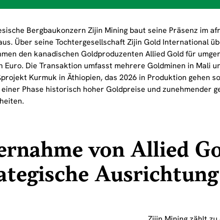
esische Bergbaukonzern Zijin Mining baut seine Präsenz im af
aus. Über seine Tochtergesellschaft Zijin Gold International 
men den kanadischen Goldproduzenten Allied Gold für umger
en Euro. Die Transaktion umfasst mehrere Goldminen in Mali un
projekt Kurmuk in Äthiopien, das 2026 in Produktion gehen s
in einer Phase historisch hoher Goldpreise und zunehmender g
heiten.
ernahme von Allied Go
ategische Ausrichtung
Zijin Mining zählt z