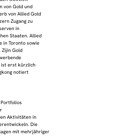
n von Gold und
erb von Allied Gold
nzern Zugang zu
serven in
hen Staaten. Allied
e in Toronto sowie
 Zijin Gold
erwerbende
ist erst kürzlich
gkong notiert
Portfolios
r
en Aktivitäten in
erentwickeln. Die
nlagen mit mehrjähriger