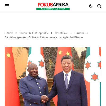
Politik
Innen- & Außenpolitik
Ostafrika
Burundi
Beziehungen mit China auf eine neue strategische Ebene