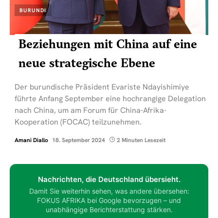
BURUNDI
Beziehungen mit China auf eine
neue strategische Ebene
Der burundische Präsident Evariste Ndayishimiye
führte Anfang September eine hochrangige Delegation
nach China, um am Forum für China-Afrika-
Kooperation (FOCAC) teilzunehmen.
Amani Diallo
18. September 2024
2 Minuten Lesezeit
Nachrichten, die Deutschland übersieht.
Damit Sie weiterhin sehen, was andere übersehen:
FOKUS AFRIKA bei Google bevorzugen – und
unabhängige Berichterstattung stärken.