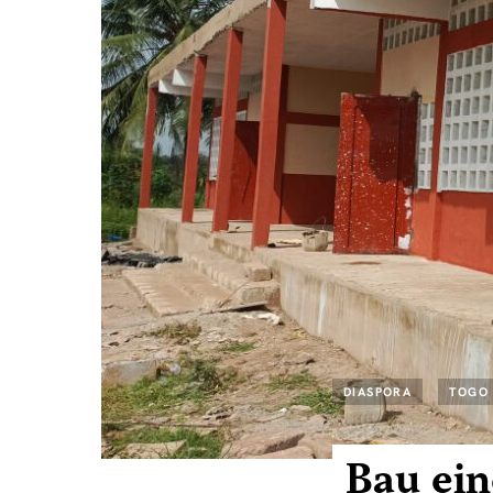
DIASPORA
TOGO
Bau ein