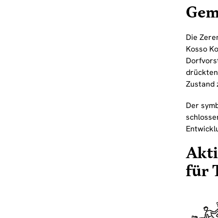
Geme
Die Zere
Kosso Ko
Dorfvors
drückten
Zustand 
Der symb
schlosse
Entwicklu
Akti
für 