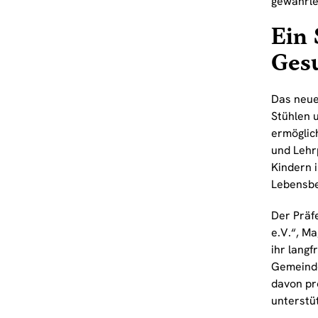
gewährle
Ein 
Ges
Das neue
Stühlen 
ermöglic
und Lehr
Kindern i
Lebensbe
Der Präf
e.V.“, M
ihr lang
Gemeinde
davon pr
unterstü