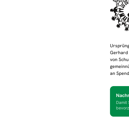
Ursprüng
Gerhard 
von Schu
gemeinnü
an Spend
Nachr
Damit 
bevorz