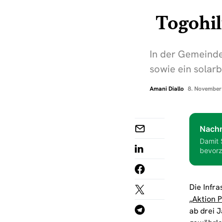
Togohil
In der Gemeinde
sowie ein solarb
Amani Diallo
8. November
Nachr
Damit 
bevorz
Die Infr
„Aktion P
ab drei 