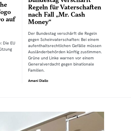
Bundestag verschärft
che
Regeln für Vaterschaften
Togo
nach Fall „Mr. Cash
ro auf
Money“
Der Bundestag verschärft die Regeln
gegen Scheinvaterschaften: Bei einem
: Die EU
aufenthaltsrechtlichen Gefälle müssen
tützung
Ausländerbehörden künftig zustimmen.
Grüne und Linke warnen vor einem
Generalverdacht gegen binationale
Familien.
Amani Diallo