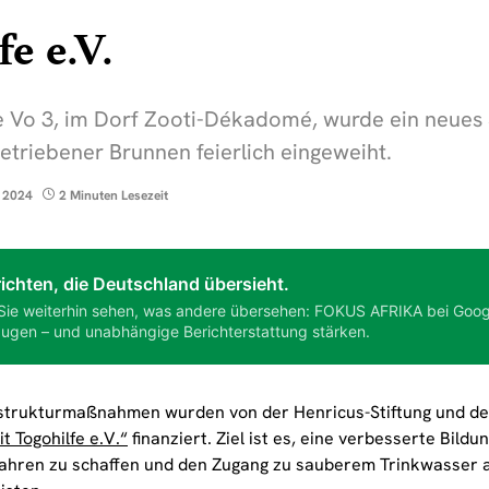
fe e.V.
 Vo 3, im Dorf Zooti-Dékadomé, wurde ein neues
etriebener Brunnen feierlich eingeweiht.
 2024
2 Minuten Lesezeit
ichten, die Deutschland übersieht.
Sie weiterhin sehen, was andere übersehen: FOKUS AFRIKA bei Goog
ugen – und unabhängige Berichterstattung stärken.
astrukturmaßnahmen wurden von der Henricus-Stiftung und d
it Togohilfe e.V.“
finanziert. Ziel ist es, eine verbesserte Bild
Jahren zu schaffen und den Zugang zu sauberem Trinkwasser 