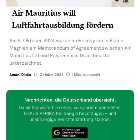
Air Mauritius will
Luftfahrtausbildung fördern
Am 8. Oktober 2024 wurde im Holiday Inn in Plaine
Magnien ein Memorandum of Agreement zwischen Air
Mauritius Ltd und Polytechnics Mauritius Ltd
unterzeichnet.
Amani Diallo
11. Oktober 2024
1 Minute Lesezeit
Nachrichten, die Deutschland übersieht.
Damit Sie weiterhin sehen, was andere übersehen:
FOKUS AFRIKA bei Google bevorzugen – und
unabhängige Berichterstattung stärken.