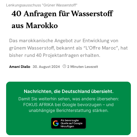
Lenkungsausschuss "Grüner Wasserstoff"
40 Anfragen für Wasserstoff
aus Marokko
Das marokkanische Angebot zur Entwicklung von
grünem Wasserstoff, bekannt als “L’Offre Maroc”, hat
bisher rund 40 Projektanfragen erhalten.
Amani Diallo
30. August 2024
2 Minuten Lesezeit
Nachrichten, die Deutschland übersieht.
Damit Sie weiterhin sehen, was andere übersehen:
FOKUS AFRIKA bei Google bevorzugen – und
unabhängige Berichterstattung stärken.