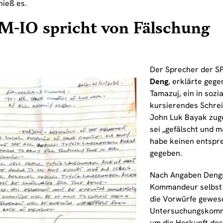
hieß es.
M-IO spricht von Fälschung
Der Sprecher der S
Deng
, erklärte geg
Tamazuj, ein in sozi
kursierendes Schre
John Luk Bayak zug
sei „gefälscht und m
habe keinen entspr
gegeben.
Nach Angaben Dengs
Kommandeur selbst 
die Vorwürfe gewes
Untersuchungskommi
um die Herkunft de