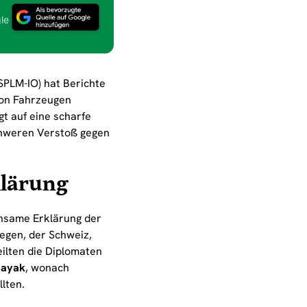
le
SPLM-IO) hat Berichte
von Fahrzeugen
t auf eine scharfe
chweren Verstoß gegen
lärung
insame Erklärung der
egen, der Schweiz,
eilten die Diplomaten
Bayak
, wonach
lten.