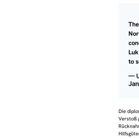
The
Nor
con
Luk
to 
— U
Jan
Die dipl
Verstoß 
Rücknahm
Hilfsgüt