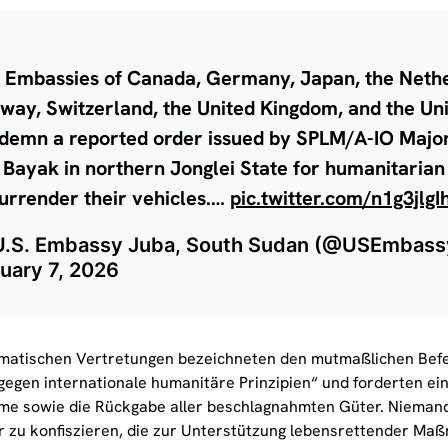
 Embassies of Canada, Germany, Japan, the Nethe
way, Switzerland, the United Kingdom, and the Uni
demn a reported order issued by SPLM/A-IO Majo
 Bayak in northern Jonglei State for humanitarian
surrender their vehicles.…
pic.twitter.com/n1g3jlgI
.S. Embassy Juba, South Sudan (@USEmbass
uary 7, 2026
omatischen Vertretungen bezeichneten den mutmaßlichen Befeh
gegen internationale humanitäre Prinzipien“ und forderten ein
e sowie die Rückgabe aller beschlagnahmten Güter. Niemand
er zu konfiszieren, die zur Unterstützung lebensrettender Ma