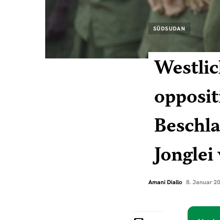
SÜDSUDAN
Westlic
opposi
Beschl
Jonglei
Amani Diallo
8. Januar 2