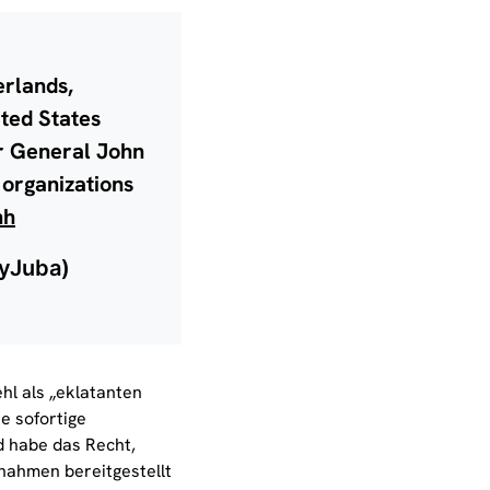
rlands,
ted States
r General John
 organizations
hh
yJuba)
l als „eklatanten
e sofortige
 habe das Recht,
ßnahmen bereitgestellt