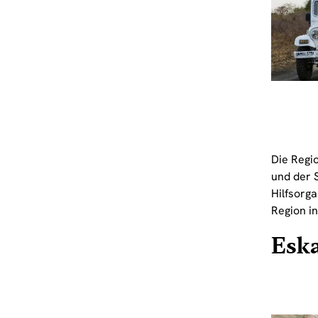
Die Regi
und der 
Hilfsorg
Region i
Eska