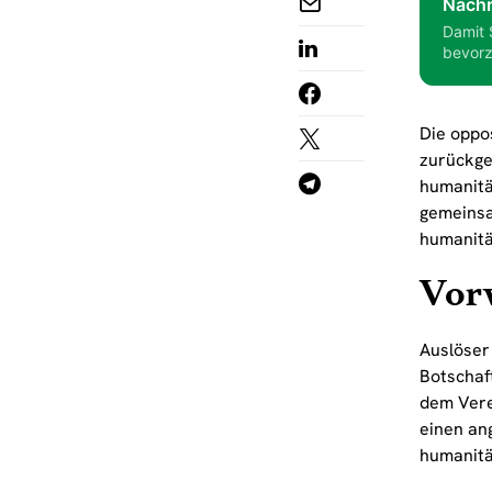
Nachr
Damit 
bevorz
Die oppo
zurückge
humanitä
gemeinsa
humanitä
Vor
Auslöser
Botschaf
dem Vere
einen an
humanitä