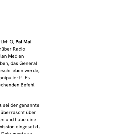
PLM-IO,
Pal Mai
enüber Radio
alen Medien
iben, das General
eschrieben werde,
anipuliert“. Es
echenden Befehl
 sei der genannte
überrascht über
en und habe eine
ssion eingesetzt,
s Dokuments zu