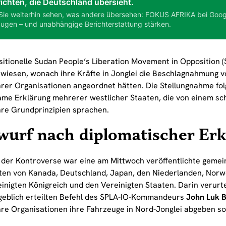
ichten, die Deutschland übersieht.
Sie weiterhin sehen, was andere übersehen: FOKUS AFRIKA bei Goog
ugen – und unabhängige Berichterstattung stärken.
sitionelle Sudan People’s Liberation Movement in Opposition (
wiesen, wonach ihre Kräfte in Jonglei die Beschlagnahmung 
rer Organisationen angeordnet hätten. Die Stellungnahme folg
me Erklärung mehrerer westlicher Staaten, die von einem s
re Grundprinzipien sprachen.
wurf nach diplomatischer Erk
 der Kontroverse war eine am Mittwoch veröffentlichte geme
ten von Kanada, Deutschland, Japan, den Niederlanden, Norw
inigten Königreich und den Vereinigten Staaten. Darin verurt
geblich erteilten Befehl des SPLA-IO-Kommandeurs
John Luk 
re Organisationen ihre Fahrzeuge in Nord-Jonglei abgeben sol