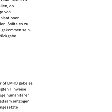
llen, ob
ge von
anisationen
en. Sollte es zu
 gekommen sein,
 Rückgabe
.
r SPLM-IO gebe es
tigten Hinweise
euge humanitärer
altsam entzogen
ingesetzte